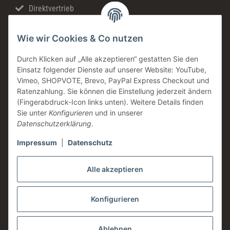
Direktvertrieb
Schnellversand
Wie wir Cookies & Co nutzen
Made in Germany
Familienunternehmen
Durch Klicken auf „Alle akzeptieren“ gestatten Sie den
Einsatz folgender Dienste auf unserer Website: YouTube,
Zahntechnische Beratung
Vimeo, SHOPVOTE, Brevo, PayPal Express Checkout und
DE & AT Versandkostenfrei ab 200 € / netto
Ratenzahlung. Sie können die Einstellung jederzeit ändern
(Fingerabdruck-Icon links unten). Weitere Details finden
Informationen
Sie unter
Konfigurieren
und in unserer
Datenschutzerklärung
.
Impressum
|
Datenschutz
Rechtliches
Alle akzeptieren
Konfigurieren
Ablehnen
* Alle Preise zzgl. gesetzlicher USt., zzgl.
Versand