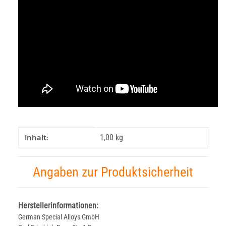
Produkteigenschaft
Wert
1,00 kg
Inhalt:
Angaben zur Produktsicherheit
Herstellerinformationen:
German Special Alloys GmbH