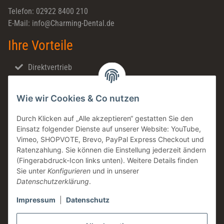
Telefon: 02922 8400 210
E-Mail: info@Charming-Dental.de
Ihre Vorteile
Direktvertrieb
Schnellversand
Wie wir Cookies & Co nutzen
Made in Germany
Familienunternehmen
Durch Klicken auf „Alle akzeptieren“ gestatten Sie den
Einsatz folgender Dienste auf unserer Website: YouTube,
Zahntechnische Beratung
Vimeo, SHOPVOTE, Brevo, PayPal Express Checkout und
DE & AT Versandkostenfrei ab 200 € / netto
Ratenzahlung. Sie können die Einstellung jederzeit ändern
(Fingerabdruck-Icon links unten). Weitere Details finden
Informationen
Sie unter
Konfigurieren
und in unserer
Datenschutzerklärung
.
Impressum
|
Datenschutz
Rechtliches