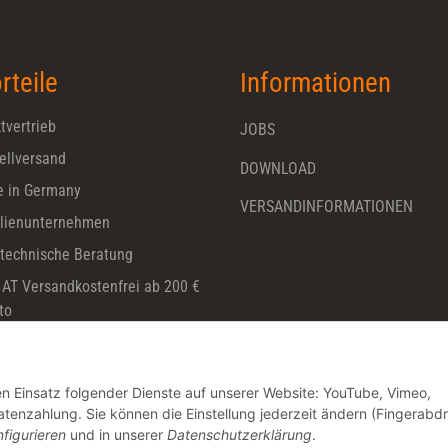
rteile
Informationen
tvertrieb
JOBS
ellversand
DOWNLOAD
 in Germany
VERSANDINFORMATIONEN
lienunternehmen
technische Beratung
 AT Versandkostenfrei ab 200 €
to
den Einsatz folgender Dienste auf unserer Website: YouTube, Vimeo,
nzahlung. Sie können die Einstellung jederzeit ändern (Fingerabd
figurieren
und in unserer
Datenschutzerklärung
.
* Alle Preise zzgl. gesetzlicher USt., zzgl.
Versand