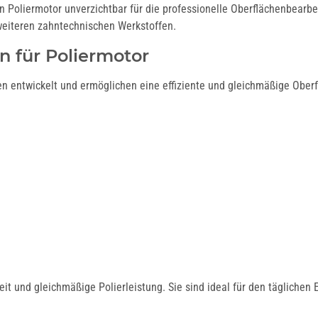
en Poliermotor unverzichtbar für die professionelle Oberflächenbearb
 weiteren zahntechnischen Werkstoffen.
n für Poliermotor
oren entwickelt und ermöglichen eine effiziente und gleichmäßige Obe
Fräser und
Polierer für
Polierer für
Dentallegierungen
Schienentechnik
it und gleichmäßige Polierleistung. Sie sind ideal für den täglichen 