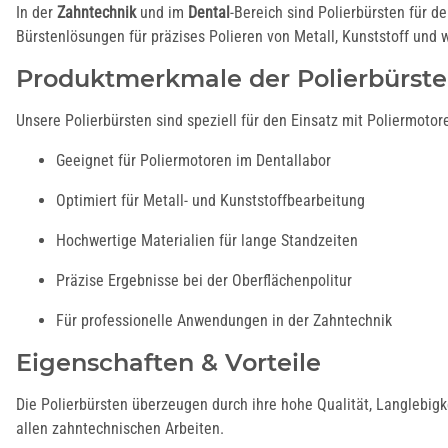
In der
Zahntechnik
und im
Dental
-Bereich sind Polierbürsten für d
Bürstenlösungen für präzises Polieren von Metall, Kunststoff und
Produktmerkmale der Polierbürste
Unsere Polierbürsten sind speziell für den Einsatz mit Poliermot
Geeignet für Poliermotoren im Dentallabor
Optimiert für Metall- und Kunststoffbearbeitung
Hartmetallfräser
Keramikisolierungen
Malfarben und
Dental
Wachsfräser,
Glasurflüssigkeiten
Hochwertige Materialien für lange Standzeiten
Parallelfräser &
Präzise Ergebnisse bei der Oberflächenpolitur
Konusfräser
Für professionelle Anwendungen in der Zahntechnik
Eigenschaften & Vorteile
Die Polierbürsten überzeugen durch ihre hohe Qualität, Langlebigke
allen zahntechnischen Arbeiten.