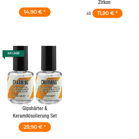
Zirkon
14,90 €
*
ab
11,90 €
*
AUF LAGER
Gipshärter &
Keramikisolierung Set
29,90 €
*