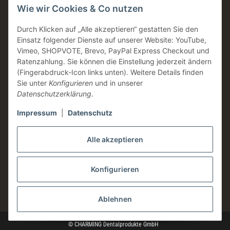
Wie wir Cookies & Co nutzen
Made in Germany
Familienunternehmen
Durch Klicken auf „Alle akzeptieren“ gestatten Sie den
Einsatz folgender Dienste auf unserer Website: YouTube,
Zahntechnische Beratung
Vimeo, SHOPVOTE, Brevo, PayPal Express Checkout und
DE & AT Versandkostenfrei ab 200 € / netto
Ratenzahlung. Sie können die Einstellung jederzeit ändern
(Fingerabdruck-Icon links unten). Weitere Details finden
Informationen
Sie unter
Konfigurieren
und in unserer
Datenschutzerklärung
.
Impressum
|
Datenschutz
Rechtliches
Alle akzeptieren
Konfigurieren
* Alle Preise zzgl. gesetzlicher USt., zzgl.
Versand
Ablehnen
© CHARMING Dentalprodukte GmbH