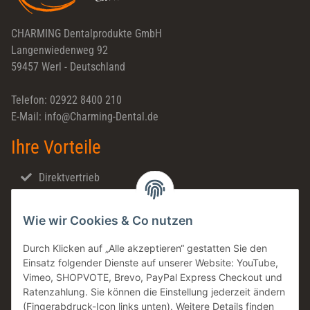
CHARMING Dentalprodukte GmbH
Langenwiedenweg 92
59457 Werl - Deutschland
Telefon: 02922 8400 210
E-Mail: info@Charming-Dental.de
Ihre Vorteile
Direktvertrieb
Schnellversand
Wie wir Cookies & Co nutzen
Made in Germany
Familienunternehmen
Durch Klicken auf „Alle akzeptieren“ gestatten Sie den
Einsatz folgender Dienste auf unserer Website: YouTube,
Zahntechnische Beratung
Vimeo, SHOPVOTE, Brevo, PayPal Express Checkout und
DE & AT Versandkostenfrei ab 200 € / netto
Ratenzahlung. Sie können die Einstellung jederzeit ändern
(Fingerabdruck-Icon links unten). Weitere Details finden