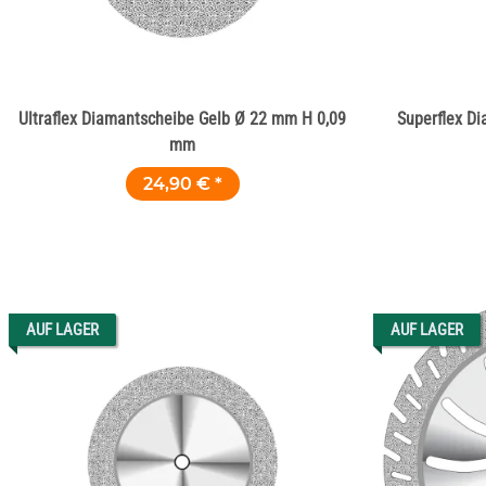
Ultraflex Diamantscheibe Gelb Ø 22 mm H 0,09
Superflex D
mm
24,90 €
*
AUF LAGER
AUF LAGER