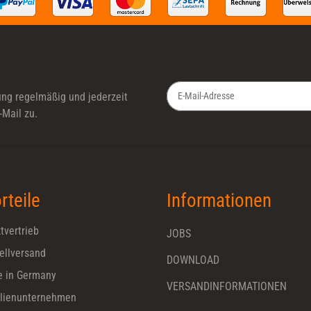
ung
regelmäßig und jederzeit
-Mail zu.
Newsletter Abonnieren
rteile
Informationen
tvertrieb
JOBS
ellversand
DOWNLOAD
 in Germany
VERSANDINFORMATIONEN
lienunternehmen