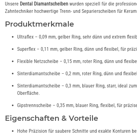
Unsere
Dental
Diamantscheiben
wurden speziell für die profession
Zahntechniker hochwertige Trenn- und Separierscheiben für Keramik
Produktmerkmale
Ultraflex – 0,09 mm, gelber Ring, sehr dünn und extrem flexi
Superflex – 0,11 mm, gelber Ring, dünn und flexibel, für prä
Flexible Netzscheibe – 0,15 mm, roter Ring, dünn und flexibel
Hartmetallfräser
Keramikisolierungen
Malfarben und
Dental
Wachsfräser,
Glasurflüssigkeiten
Sinterdiamantscheibe – 0,2 mm, roter Ring, dünn und flexibel
Parallelfräser &
Sinterdiamantscheibe – 0,3 mm, blauer Ring, starr, ideal zu
Konusfräser
Oberfläche.
Gipstrennscheibe – 0,35 mm, blauer Ring, flexibel, für präz
Eigenschaften & Vorteile
Hohe Präzision für saubere Schnitte und exakte Konturen b