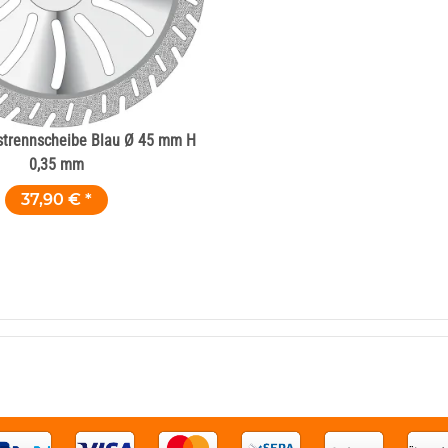
strennscheibe Blau Ø 45 mm H
0,35 mm
37,90 €
*