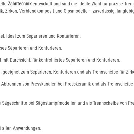
elle
Zahntechnik
entwickelt und sind die ideale Wahl für präzise Tren
, Zirkon, Verblendkomposit und Gipsmodelle – zuverlässig, langlebig 
bel, ideal zum Separieren und Konturieren.
zises Separieren und Konturieren.
 mit Durchsicht, für kontrolliertes Separieren und Konturieren.
Fräser und
Polierer für
Polierer für
Dentallegierungen
, geeignet zum Separieren, Konturieren und als Trennscheibe für Zirk
Schienentechnik
m Abtrennen von Presskanälen bei Presskeramik und als Trennscheibe f
ise Sägeschnitte bei Sägestumpfmodellen und als Trennscheibe von Pr
ei allen Anwendungen.