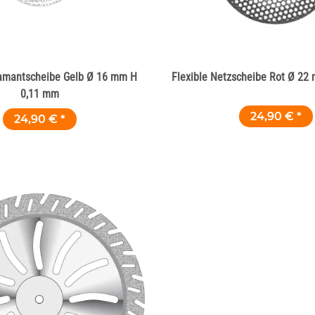
iamantscheibe Gelb Ø 16 mm H
Flexible Netzscheibe Rot Ø 2
0,11 mm
24,90 €
*
24,90 €
*