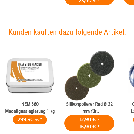
25,90 €
*
Kunden kauften dazu folgende Artikel:
NEM 360
Silikonpolierer Rad Ø 22
C
Modellgusslegierung 1 kg
mm für
L
Dentallegierungen
299,90 €
*
12,90 € -
15,90 €
*