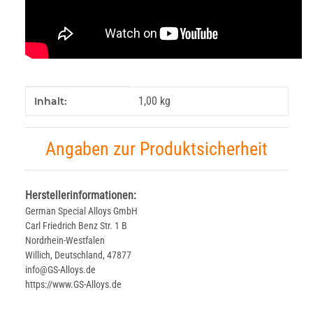
Produkteigenschaft
Wert
1,00 kg
Inhalt:
Angaben zur Produktsicherheit
Herstellerinformationen:
German Special Alloys GmbH
Carl Friedrich Benz Str. 1 B
Nordrhein-Westfalen
Willich, Deutschland, 47877
info@GS-Alloys.de
https://www.GS-Alloys.de