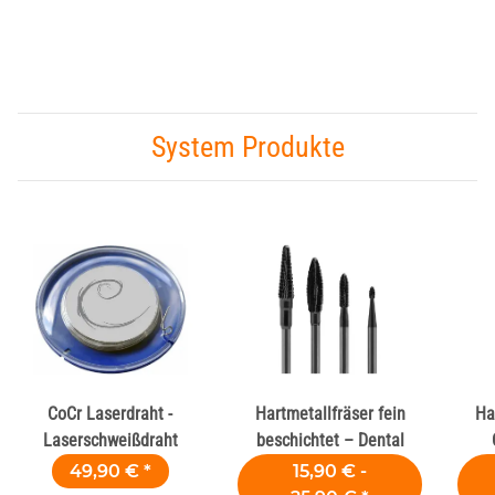
System Produkte
CoCr Laserdraht -
Hartmetallfräser fein
Ha
Laserschweißdraht
beschichtet – Dental
49,90 €
*
15,90 € -