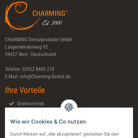
CHARMING Dentalprodukte GmbH
Langenwiedenweg 92
59457 Werl - Deutschland
Telefon: 02922 8400 210
E-Mail: info@Charming-Dental.de
Ihre Vorteile
Direktvertrieb
Schnellversand
Wie wir Cookies & Co nutzen
Made in Germany
Familienunternehmen
Durch Klicken auf „Alle akzeptieren“ gestatten Sie den