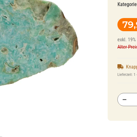
Kategorie
79
exkl. 19% 
Alter Prei
Fräser und
Polierer für
Knap
Polierer für
Dentallegierungen
Lieferzeit:
1 
Schienentechnik