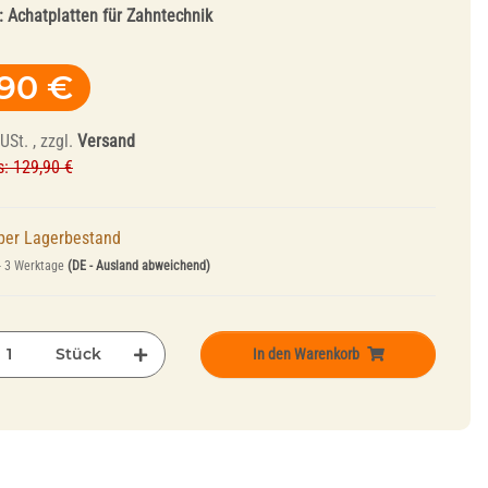
:
Achatplatten für Zahntechnik
,90 €
USt. , zzgl.
Versand
s: 129,90 €
Abrichtwerkzeuge
per Lagerbestand
und Mandrelle
- 3 Werktage
(DE - Ausland abweichend)
Stück
In den Warenkorb