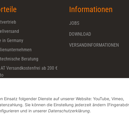
rteile
Informationen
tvertrieb
JOBS
ellversand
DOWNLOAD
 in Germany
VERSANDINFORMATIONEN
lienunternehmen
technische Beratung
 AT Versandkostenfrei ab 200 €
to
den Einsatz folgender Dienste auf unserer Website: YouTube, Vimeo,
nzahlung. Sie können die Einstellung jederzeit ändern (Fingerabd
figurieren
und in unserer
Datenschutzerklärung
.
* Alle Preise zzgl. gesetzlicher USt., zzgl.
Versand
© CHARMING Dentalprodukte GmbH