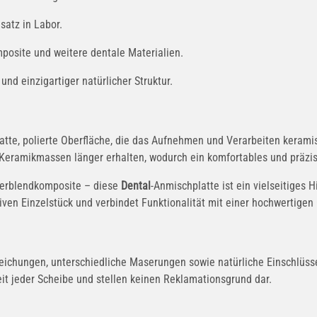
satz in Labor.
mposite und weitere dentale Materialien.
und einzigartiger natürlicher Struktur.
tte, polierte Oberfläche, die das Aufnehmen und Verarbeiten keramisc
er Keramikmassen länger erhalten, wodurch ein komfortables und präzi
 Verblendkomposite – diese
Dental
-Anmischplatte ist ein vielseitiges H
ven Einzelstück und verbindet Funktionalität mit einer hochwertigen 
eichungen, unterschiedliche Maserungen sowie natürliche Einschlüss
eit jeder Scheibe und stellen keinen Reklamationsgrund dar.