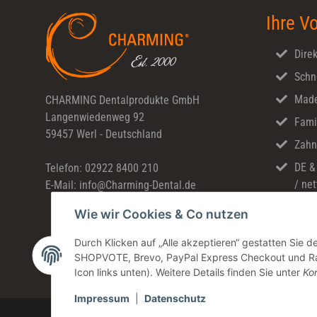
Ihre Vo
Direk
Schn
Made
CHARMING Dentalprodukte GmbH
Langenwiedenweg 92
Fami
59457 Werl - Deutschland
Zahn
DE &
Telefon: 02922 8400 210
/ net
E-Mail: info@Charming-Dental.de
Wie wir Cookies & Co nutzen
Durch Klicken auf „Alle akzeptieren“ gestatten Sie 
SHOPVOTE, Brevo, PayPal Express Checkout und Rate
Icon links unten). Weitere Details finden Sie unter
Kon
Impressum
|
Datenschutz