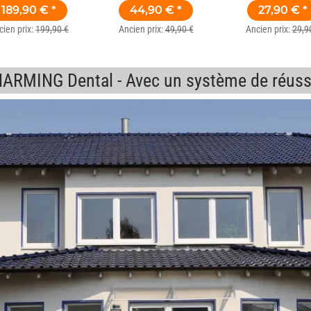
Photopolymérisable
189,90 €
*
44,90 €
*
27,90 €
*
Rose 50 Pce
cien prix:
199,90 €
Ancien prix:
49,90 €
Ancien prix:
29,9
ARMING Dental - Avec un système de réuss