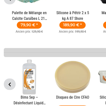
Palette de Mélange en
Silicone à Pétrir 2 x 5
Ma
Calcite Caraïbes L 210
kg A 87 Shore
e –
L 125 H 16mm
Pho
79,90 €
*
189,90 €
*
Ancien prix:
129,90 €
Ancien prix:
199,90 €
An
ur
Bims Sep –
Disques de Cire CFAO
Sili
n
Désinfectant Liquide