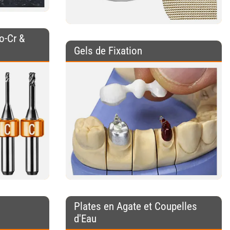
o-Cr &
Gels de Fixation
Plates en Agate et Coupelles
d'Eau