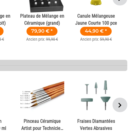
ge en
Plateau de Mélange en
Canule Mélangeuse
it)
Céramique (grand)
Jaune Courte 100 pce
79,90 €
*
44,90 €
*
0 €
Ancien prix:
99,90 €
Ancien prix:
59,90 €
n
Pinceau Céramique
Fraises Diamantées
D
0 ml
Artist pour Technicien
Vertes Abrasives