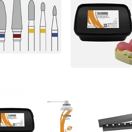
ffres spéciales – Économisez dès maintena