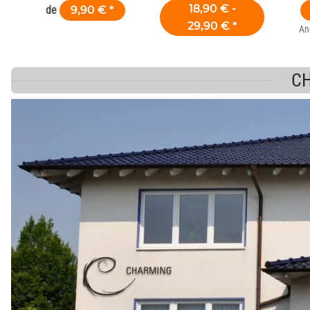
pour Pierre Ponce
18,90 € -
de
9,90 €
*
29,90 €
*
An
CH