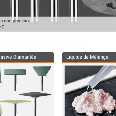
Composite
es non précieux
PM7
Nos recommandations
rasive Diamantée
Liquide de Mélange
Technique des
Polissoirs pour
Gouttiéres
Alliages
Dentaires