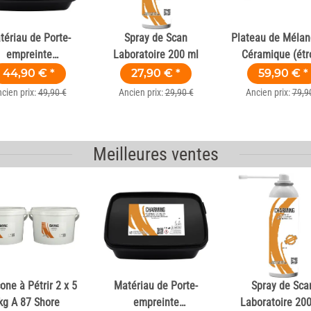
tériau de Porte-
Spray de Scan
Plateau de Mélan
empreinte
Laboratoire 200 ml
Céramique (étro
topolymérisable
44,90 €
*
27,90 €
*
59,90 €
*
Rose 50 Pce
cien prix:
49,90 €
Ancien prix:
29,90 €
Ancien prix:
79,9
Meilleures ventes
cone à Pétrir 2 x 5
Matériau de Porte-
Spray de Sca
kg A 87 Shore
empreinte
Laboratoire 20