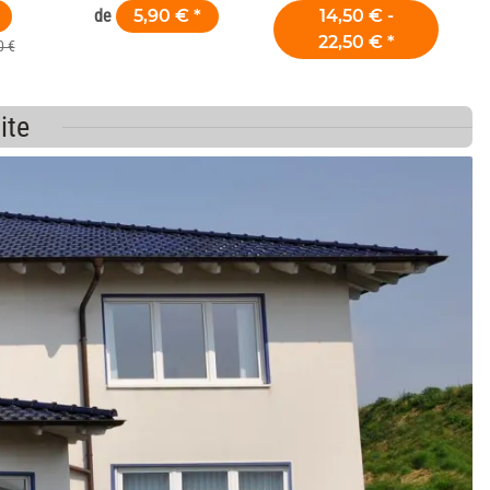
et Laboratoire Dentaire
de
5,90 €
*
14,50 € -
22,50 €
*
0 €
ite