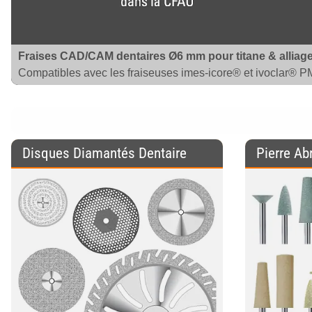
Fraises CAD/CAM dentaires Ø6 mm pour titane & alliag
Compatibles avec les fraiseuses imes-icore® et ivoclar® 
Disques Diamantés Dentaire
Pierre Ab
Isolation
Fraises en
Liquide
Fraises Dentaires
Céramique
Carbure
Maquillage et
à Cire, Parallèles
Glaçage
et Coniques
Laboratoire