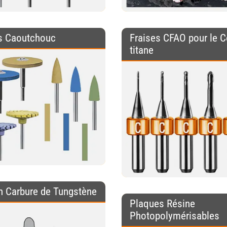
rs Caoutchouc
Fraises CFAO pour le C
titane
n Carbure de Tungstène
Plaques Résine
Photopolymérisables