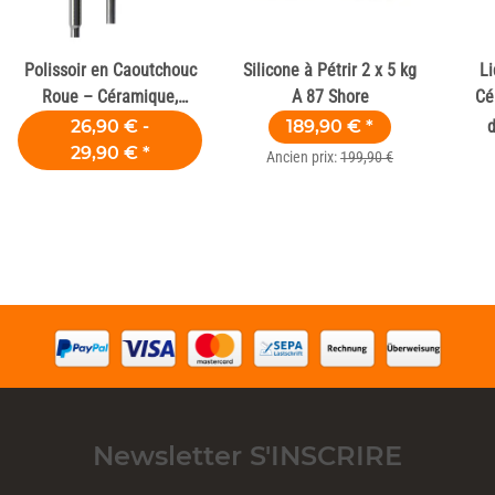
Polissoir en Caoutchouc
Silicone à Pétrir 2 x 5 kg
Li
Roue – Céramique,
A 87 Shore
Cé
Zircone et Composite
26,90 € -
189,90 €
*
29,90 €
*
Ancien prix:
199,90 €
Newsletter S'INSCRIRE