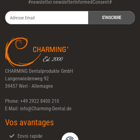
#newsletter.newsletterInformedConsent#
S'INSCRIRE
Newsletter S'INSCRIRE
CHARMING Dentalprodukte GmbH
Langenwiedenweg 92
59457 Werl - Allemagne
Phone: +49 2922 8400 210
E-Mail: info@Charming-Dental.de
Vos avantages
Envoi rapide