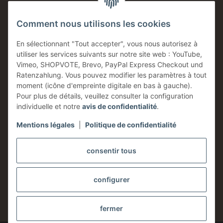
Ventes directes
Comment nous utilisons les cookies
Made in Germany
Produits en stock
En sélectionnant "Tout accepter", vous nous autorisez à
utiliser les services suivants sur notre site web : YouTube,
Entreprise familiale
Vimeo, SHOPVOTE, Brevo, PayPal Express Checkout und
Conseils technique
Ratenzahlung. Vous pouvez modifier les paramètres à tout
moment (icône d'empreinte digitale en bas à gauche).
Information
Pour plus de détails, veuillez consulter la configuration
individuelle et notre
avis de confidentialité
.
Mentions légales
|
Politique de confidentialité
Légales
consentir tous
configurer
* Tous les prix sont indiqués hors taxes,
frais d'expédition
exclus.
fermer