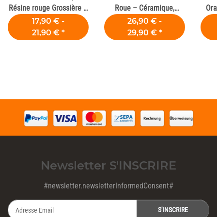
Résine rouge Grossière –
Roue – Céramique,
Ora
Laboratoires Dentaires
Zircone et Composite
17,90 € -
26,90 € -
21,90 €
*
29,90 €
*
Newsletter S'INSCRIRE
#newsletter.newsletterInformedConsent#
S'INSCRIRE