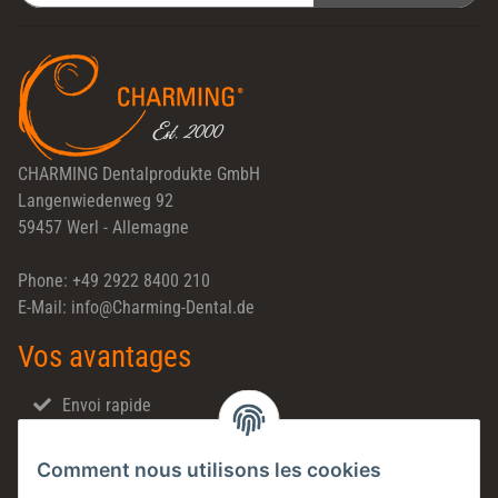
Newsletter S'INSCRIRE
CHARMING Dentalprodukte GmbH
Langenwiedenweg 92
59457 Werl - Allemagne
Phone: +49 2922 8400 210
E-Mail: info@Charming-Dental.de
Vos avantages
Envoi rapide
Ventes directes
Comment nous utilisons les cookies
Made in Germany