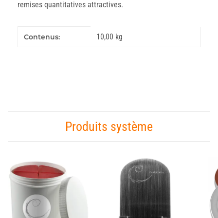
remises quantitatives attractives.
#productDetails.itemInformation#
#productDetails.itemValue#
10,00 kg
Contenus:
Produits système