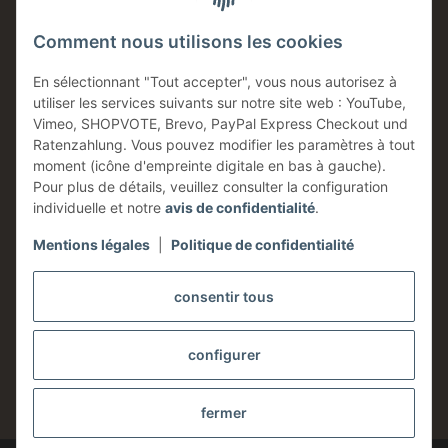
Ventes directes
Comment nous utilisons les cookies
Made in Germany
Produits en stock
En sélectionnant "Tout accepter", vous nous autorisez à
utiliser les services suivants sur notre site web : YouTube,
Entreprise familiale
Vimeo, SHOPVOTE, Brevo, PayPal Express Checkout und
Conseils technique
Ratenzahlung. Vous pouvez modifier les paramètres à tout
moment (icône d'empreinte digitale en bas à gauche).
Information
Pour plus de détails, veuillez consulter la configuration
individuelle et notre
avis de confidentialité
.
Mentions légales
|
Politique de confidentialité
Légales
consentir tous
configurer
* Tous les prix sont indiqués hors taxes,
frais d'expédition
exclus.
fermer