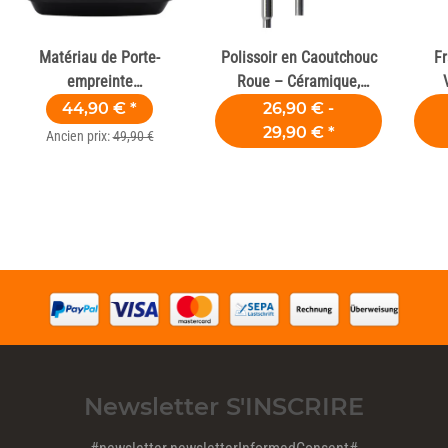
Matériau de Porte-
Polissoir en Caoutchouc
Fr
empreinte
Roue – Céramique,
Photopolymérisable Rose
Zircone et Composite
44,90 €
*
26,90 € -
50 Pce
29,90 €
*
Ancien prix:
49,90 €
Newsletter S'INSCRIRE