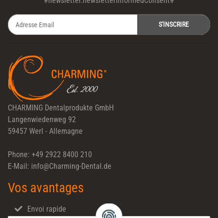
#newsletter.newsletterInformedConsent#
S'INSCRIRE
Newsletter S'INSCRIRE
CHARMING Dentalprodukte GmbH
Langenwiedenweg 92
59457 Werl - Allemagne
Phone: +49 2922 8400 210
E-Mail: info@Charming-Dental.de
Vos avantages
Envoi rapide