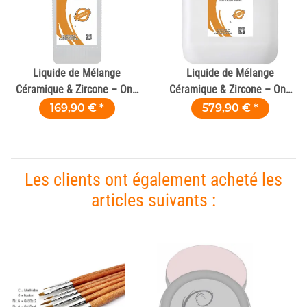
Liquide de Mélange
Liquide de Mélange
Céramique & Zircone – One
Céramique & Zircone – One
Plus 1 L
Plus 5 L
169,90 €
*
579,90 €
*
Les clients ont également acheté les
articles suivants :