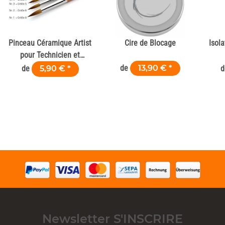
Pinceau Céramique Artist
Cire de Blocage
Isol
pour Technicien et
Laboratoire Dentaire
de
13,90 €
*
de
5,90 €
*
Newsletter S'INSCRIRE