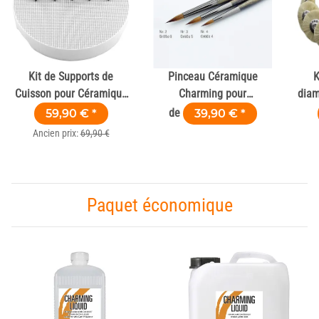
Kit de Supports de
Pinceau Céramique
K
Cuisson pour Céramique
Charming pour
diam
& Zircone
Technicien et Laboratoire
av
59,90 €
*
de
39,90 €
*
Dentaire
Ancien prix:
69,90 €
Paquet économique