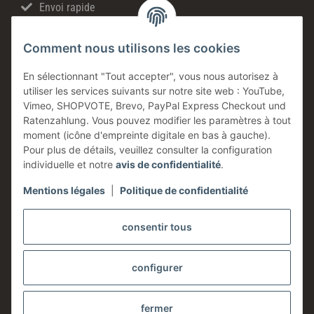
Envoi rapide
Ventes directes
Comment nous utilisons les cookies
Made in Germany
Produits en stock
En sélectionnant "Tout accepter", vous nous autorisez à
utiliser les services suivants sur notre site web : YouTube,
Entreprise familiale
Vimeo, SHOPVOTE, Brevo, PayPal Express Checkout und
Conseils technique
Ratenzahlung. Vous pouvez modifier les paramètres à tout
moment (icône d'empreinte digitale en bas à gauche).
Information
Pour plus de détails, veuillez consulter la configuration
individuelle et notre
avis de confidentialité
.
Mentions légales
|
Politique de confidentialité
Légales
consentir tous
configurer
fermer
* Tous les prix sont indiqués hors taxes,
frais d'expédition
exclus.