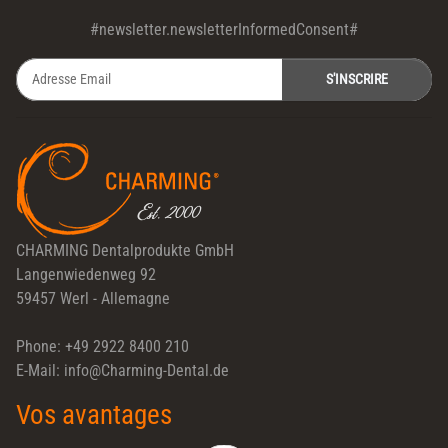
#newsletter.newsletterInformedConsent#
S'INSCRIRE
Newsletter S'INSCRIRE
CHARMING Dentalprodukte GmbH
Langenwiedenweg 92
59457 Werl - Allemagne
Phone: +49 2922 8400 210
E-Mail: info@Charming-Dental.de
Vos avantages