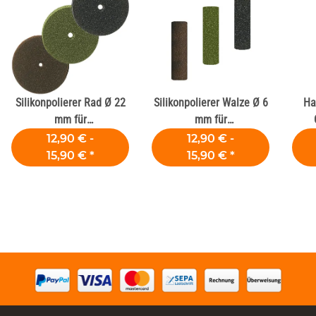
Silikonpolierer Rad Ø 22
Silikonpolierer Walze Ø 6
Ha
mm für
mm für
Dentallegierungen
Dentallegierungen
12,90 € -
12,90 € -
15,90 €
*
15,90 €
*