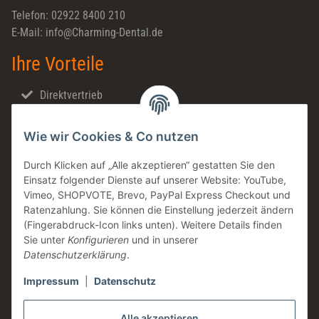
Telefon: 02922 8400 210
E-Mail: info@Charming-Dental.de
Ihre Vorteile
Direktvertrieb
Schnellversand
Wie wir Cookies & Co nutzen
Made in Germany
Familienunternehmen
Durch Klicken auf „Alle akzeptieren“ gestatten Sie den
Einsatz folgender Dienste auf unserer Website: YouTube,
Zahntechnische Beratung
Vimeo, SHOPVOTE, Brevo, PayPal Express Checkout und
DE & AT Versandkostenfrei ab 200 € / netto
Ratenzahlung. Sie können die Einstellung jederzeit ändern
(Fingerabdruck-Icon links unten). Weitere Details finden
Informationen
Sie unter
Konfigurieren
und in unserer
Datenschutzerklärung
.
Impressum
|
Datenschutz
Rechtliches
Alle akzeptieren