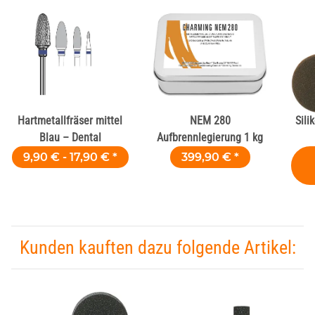
Hartmetallfräser mittel
NEM 280
Sili
Blau – Dental
Aufbrennlegierung 1 kg
D
9,90 € -
17,90 €
*
399,90 €
*
Kunden kauften dazu folgende Artikel: