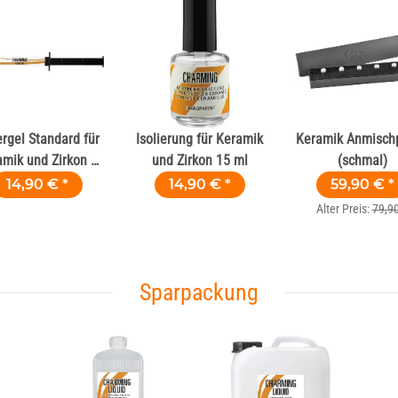
ergel Standard für
Isolierung für Keramik
Keramik Anmischp
amik und Zirkon 2
und Zirkon 15 ml
(schmal)
ml
14,90 €
*
14,90 €
*
59,90 €
*
Alter Preis:
79,90
Sparpackung