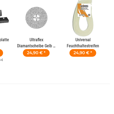
latte
Ultraflex
Universal
Diamantscheibe Gelb Ø
Feuchthaltestreifen
22 mm H 0,09 mm
24,90 €
*
24,90 €
*
 €