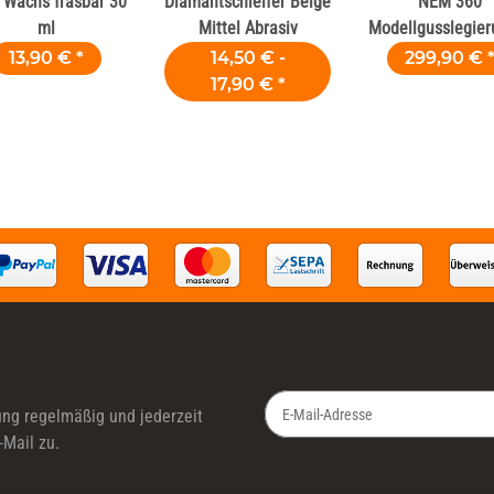
 Wachs fräsbar 30
Diamantschleifer Beige
NEM 360
ml
Mittel Abrasiv
Modellgusslegier
kg
13,90 €
*
14,50 € -
299,90 €
17,90 €
*
ung
regelmäßig und jederzeit
-Mail zu.
Newsletter Abonnieren