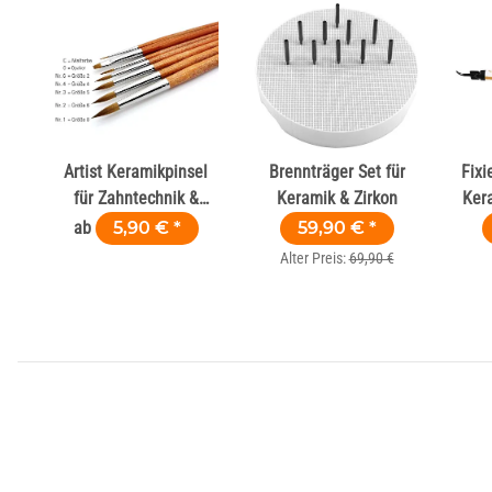
Artist Keramikpinsel
Brennträger Set für
Fixi
für Zahntechnik &
Keramik & Zirkon
Ker
Dental
ab
5,90 €
*
59,90 €
*
Alter Preis:
69,90 €