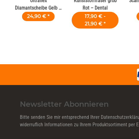
Ultraflex
Kunststofffräser grob
Scan
Diamantscheibe Gelb Ø
Rot – Dental
22 mm H 0,09 mm
24,90 €
*
17,90 € -
21,90 €
*
Newsletter Abonnieren
Bitte senden Sie mir entsprechend Ihrer
Datenschutzerklär
widerruflich Informationen zu Ihrem Produktsortiment per E