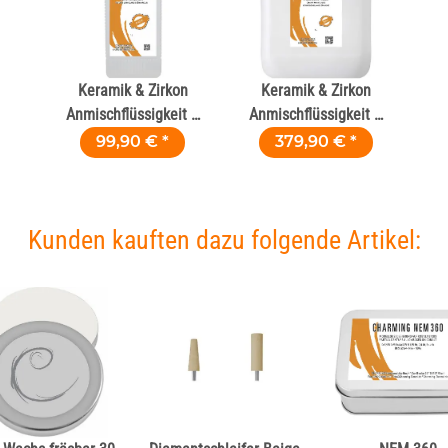
Keramik & Zirkon
Keramik & Zirkon
Anmischflüssigkeit –
Anmischflüssigkeit –
Basic 1000 ml
Basic 5 L
99,90 €
*
379,90 €
*
Kunden kauften dazu folgende Artikel: