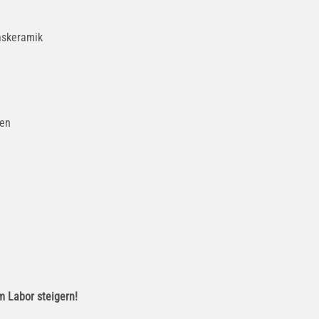
laskeramik
nen
im Labor steigern!