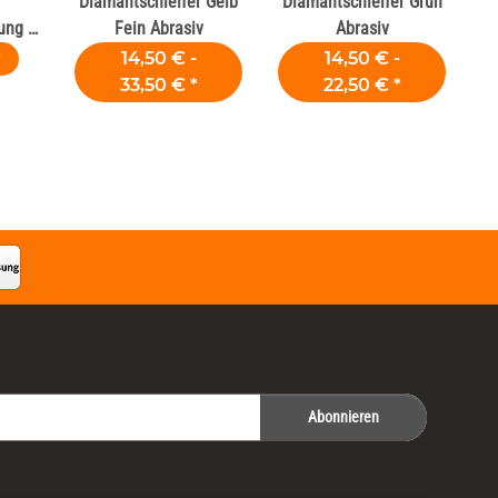
Diamantschleifer Gelb
Diamantschleifer Grün
ung 1
Fein Abrasiv
Abrasiv
*
14,50 € -
14,50 € -
33,50 €
*
22,50 €
*
Abonnieren