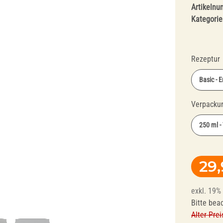
Artikeln
Kategorie
Rezeptur
Basic - 
Fräser und
Polierer für
Verpacku
Polierer für
Dentallegierungen
250 ml -
Schienentechnik
29
exkl. 19% 
Bitte bea
Alter Prei