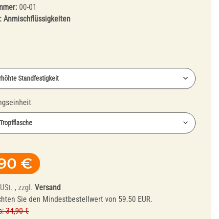
ummer:
00-01
:
Anmischflüssigkeiten
Erhöhte Standfestigkeit
Abrichtwerkzeuge
ngseinheit
und Mandrelle
 Tropfflasche
,90 €
USt. , zzgl.
Versand
chten Sie den Mindestbestellwert von 59.50 EUR.
s: 34,90 €