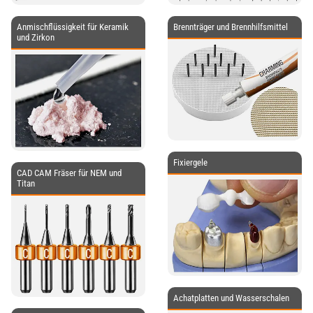
Anmischflüssigkeit für Keramik
Brennträger und Brennhilfsmittel
und Zirkon
Fixiergele
CAD CAM Fräser für NEM und
Titan
Achatplatten und Wasserschalen