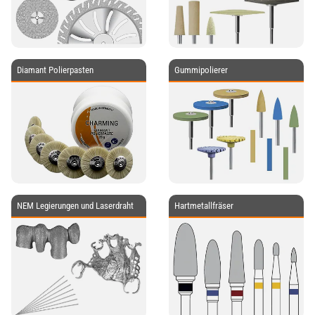
Diamant Polierpasten
Gummipolierer
NEM Legierungen und Laserdraht
Hartmetallfräser