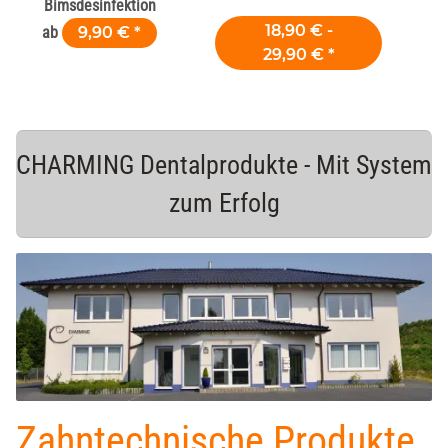
Bimsdesinfektion
18,90 € -
ab
9,90 €
*
29,90 €
*
A
CHARMING Dentalprodukte - Mit System
zum Erfolg
Zahntechnische Produkte