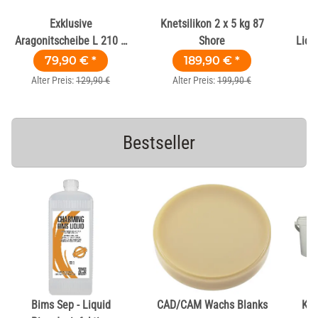
Exklusive
Knetsilikon 2 x 5 kg 87
Aragonitscheibe L 210 B
Shore
Lich
125 H 16mm
79,90 €
*
189,90 €
*
Alter Preis:
129,90 €
Alter Preis:
199,90 €
Bestseller
Bims Sep - Liquid
CAD/CAM Wachs Blanks
Kne