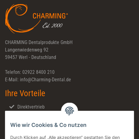
CHARMING Dentalprodukte GmbH
Langenwiedenweg 92
59457 Werl - Deutschland
Telefon: 02922 8400 210
E-Mail: info@Charming-Dental.de
Ihre Vorteile
Direktvertrieb
Schnellversand
Wie wir Cookies & Co nutzen
Made in Germany
Familienunternehmen
Durch Klicken auf „Alle akzeptieren“ gestatten Sie den