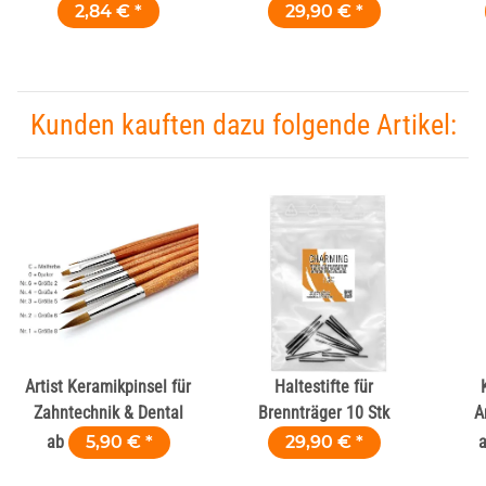
Alternative zu
Fl
2,84 €
*
29,90 €
*
Brennwatte
Kunden kauften dazu folgende Artikel:
Artist Keramikpinsel für
Haltestifte für
Zahntechnik & Dental
Brennträger 10 Stk
A
ab
5,90 €
*
29,90 €
*