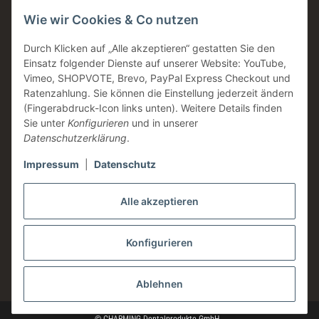
Wie wir Cookies & Co nutzen
Made in Germany
Familienunternehmen
Durch Klicken auf „Alle akzeptieren“ gestatten Sie den
Einsatz folgender Dienste auf unserer Website: YouTube,
Zahntechnische Beratung
Vimeo, SHOPVOTE, Brevo, PayPal Express Checkout und
DE & AT Versandkostenfrei ab 200 € / netto
Ratenzahlung. Sie können die Einstellung jederzeit ändern
(Fingerabdruck-Icon links unten). Weitere Details finden
Informationen
Sie unter
Konfigurieren
und in unserer
Datenschutzerklärung
.
Impressum
|
Datenschutz
Rechtliches
Alle akzeptieren
Konfigurieren
* Alle Preise zzgl. gesetzlicher USt., zzgl.
Versand
Ablehnen