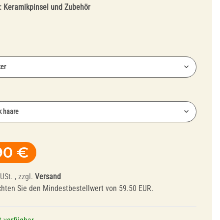
:
Keramikpinsel und Zubehör
er
e
Abrichtwerkzeuge
k haare
und Mandrelle
90 €
USt. , zzgl.
Versand
chten Sie den Mindestbestellwert von 59.50 EUR.