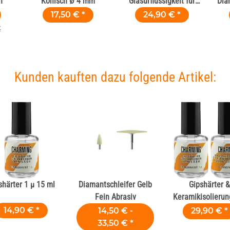
n
Konisch Ø 4 mm
Glasurflüssigkeit für
Dia
Keramik und Zirkon 20
2
17,50 €
*
24,90 €
*
ml
€
Kunden kauften dazu folgende Artikel:
shärter 1 µ 15 ml
Diamantschleifer Gelb
Gipshärter &
Fein Abrasiv
Keramikisolierun
14,90 €
*
14,50 € -
29,90 €
*
33,50 €
*