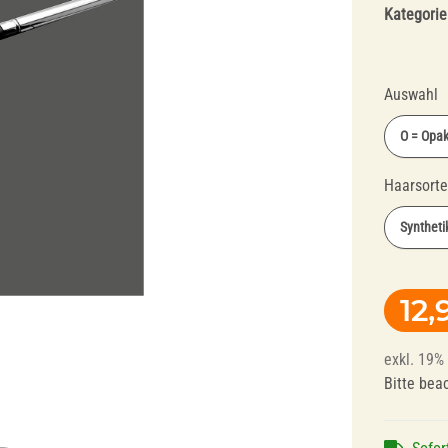
Kategorie
Auswahl
O = Opak
Haarsort
Fräser und
Polierer für
Syntheti
Polierer für
Dentallegierungen
Schienentechnik
12,
exkl. 19% 
Bitte bea