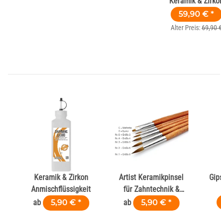
Keramik & Zirko
59,90 €
*
Alter Preis:
69,90 
Keramik & Zirkon
Artist Keramikpinsel
Gip
Anmischflüssigkeit
für Zahntechnik &
Dental
ab
5,90 €
*
ab
5,90 €
*