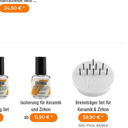
mantscheibe Gelb Ø
2 mm H 0,09 mm
24,90 €
*
Isolierung für Keramik
Brennträger Set für
g Set
und Zirkon
Keramik & Zirkon
ab
11,90 €
*
59,90 €
*
Alter Preis:
69,90 €