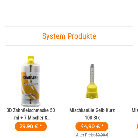
System Produkte
3D Zahnfleischmaske 50
Mischkanüle Gelb Kurz
Mis
ml + 7 Mischer &
100 Stk
Aufsätze
29,90 €
*
44,90 €
*
Alter Preis:
59,90 €