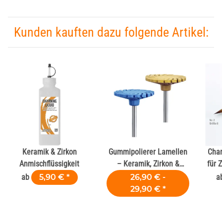
Kunden kauften dazu folgende Artikel:
Keramik & Zirkon
Gummipolierer Lamellen
Char
Anmischflüssigkeit
– Keramik, Zirkon &
für 
Komposit
ab
5,90 €
*
26,90 € -
a
29,90 €
*