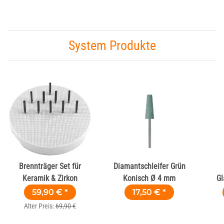
System Produkte
Brennträger Set für
Diamantschleifer Grün
Keramik & Zirkon
Konisch Ø 4 mm
Gl
Kera
59,90 €
*
17,50 €
*
Alter Preis:
69,90 €