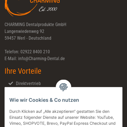
CHARMING Dentalprodukte GmbH
Langenwiedenweg 92
59457 Werl - Deutschland
Telefon: 02922 8400 210
E-Mail: info@Charming-Dental.de
Ihre Vorteile
Direktvertrieb
Schnellversand
Wie wir Cookies & Co nutzen
Made in Germany
Familienunternehmen
Durch Klicken auf „Alle akzeptieren“ gestatten Sie den
Einsatz folgender Dienste auf unserer Website: YouTube,
Zahntechnische Beratung
Vimeo, SHOPVOTE, Brevo, PayPal Express Checkout und