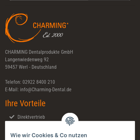
Newsletter Abonnieren
CHARMING Dentalprodukte GmbH
Langenwiedenweg 92
59457 Werl - Deutschland
Telefon: 02922 8400 210
E-Mail: info@Charming-Dental.de
Ihre Vorteile
Direktvertrieb
Schnellversand
Wie wir Cookies & Co nutzen
Made in Germany