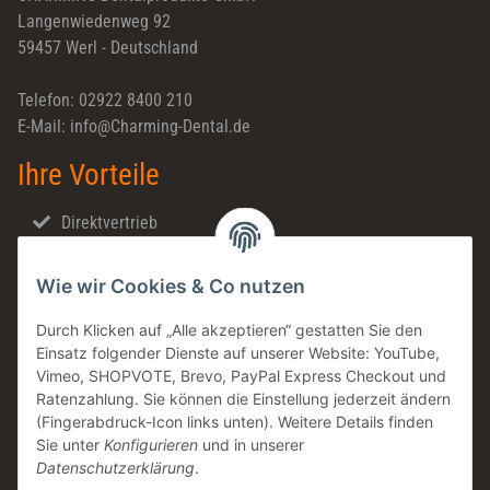
Langenwiedenweg 92
59457 Werl - Deutschland
Telefon: 02922 8400 210
E-Mail: info@Charming-Dental.de
Ihre Vorteile
Direktvertrieb
Schnellversand
Wie wir Cookies & Co nutzen
Made in Germany
Familienunternehmen
Durch Klicken auf „Alle akzeptieren“ gestatten Sie den
Einsatz folgender Dienste auf unserer Website: YouTube,
Zahntechnische Beratung
Vimeo, SHOPVOTE, Brevo, PayPal Express Checkout und
DE & AT Versandkostenfrei ab 200 € / netto
Ratenzahlung. Sie können die Einstellung jederzeit ändern
(Fingerabdruck-Icon links unten). Weitere Details finden
Informationen
Sie unter
Konfigurieren
und in unserer
Datenschutzerklärung
.