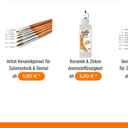
Artist Keramikpinsel für
Keramik & Zirkon
Gen
Zahntechnik & Dental
Anmischflüssigkeit
für 
ab
5,90 €
*
ab
5,90 €
*
a