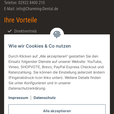
Telefon: 02922 8400 210
E-Mail: info@Charming-Dental.de
Ihre Vorteile
Direktvertrieb
Schnellversand
Wie wir Cookies & Co nutzen
Made in Germany
Familienunternehmen
Durch Klicken auf „Alle akzeptieren“ gestatten Sie den
Einsatz folgender Dienste auf unserer Website: YouTube,
Zahntechnische Beratung
Vimeo, SHOPVOTE, Brevo, PayPal Express Checkout und
DE & AT Versandkostenfrei ab 200 € / netto
Ratenzahlung. Sie können die Einstellung jederzeit ändern
(Fingerabdruck-Icon links unten). Weitere Details finden
Informationen
Sie unter
Konfigurieren
und in unserer
Datenschutzerklärung
.
Impressum
|
Datenschutz
Rechtliches
Alle akzeptieren