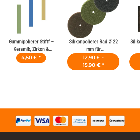
Gummipolierer Stiftf –
Silikonpolierer Rad Ø 22
Sili
Keramik, Zirkon &
mm für
Komposit
Dentallegierungen
D
4,50 €
*
12,90 € -
15,90 €
*