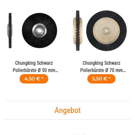
Chungking Schwarz
Chungking Schwarz
Polierbürste Ø 50 mm
Polierbürste Ø 70 mm
Metallkern für
Holzkern für
4,50 €
*
5,50 €
*
Metallbearbeitung
Metallbearbeitung
Angebot