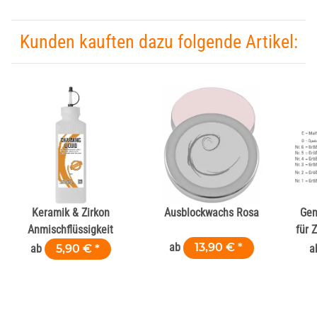
Kunden kauften dazu folgende Artikel:
Keramik & Zirkon
Ausblockwachs Rosa
Gen
Anmischflüssigkeit
für 
ab
13,90 €
*
ab
5,90 €
*
a