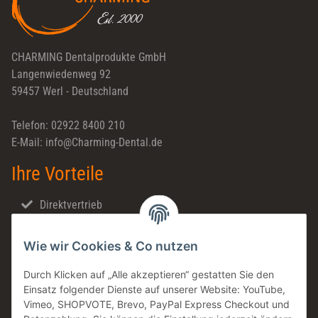
CHARMING Dentalprodukte GmbH
Langenwiedenweg 92
59457 Werl - Deutschland
Telefon: 02922 8400 210
E-Mail: info@Charming-Dental.de
Ihre Vorteile
Direktvertrieb
Schnellversand
Wie wir Cookies & Co nutzen
Made in Germany
Familienunternehmen
Durch Klicken auf „Alle akzeptieren“ gestatten Sie den
Einsatz folgender Dienste auf unserer Website: YouTube,
Zahntechnische Beratung
Vimeo, SHOPVOTE, Brevo, PayPal Express Checkout und