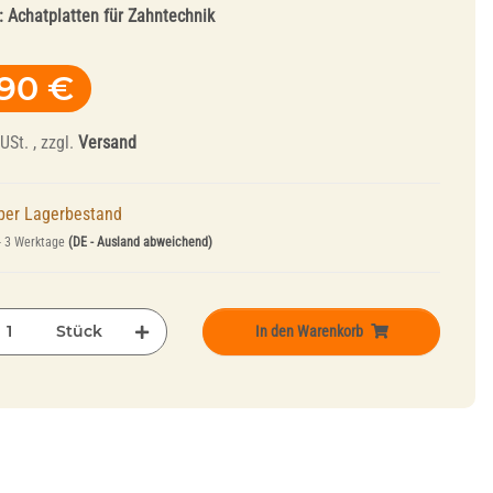
:
Achatplatten für Zahntechnik
,90 €
USt. , zzgl.
Versand
per Lagerbestand
Abrichtwerkzeuge
- 3 Werktage
(DE - Ausland abweichend)
und Mandrelle
Stück
In den Warenkorb