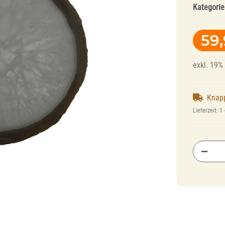
Kategorie
59
exkl. 19% 
Knap
Fräser und
Polierer für
Lieferzeit:
1 
Polierer für
Dentallegierungen
Schienentechnik