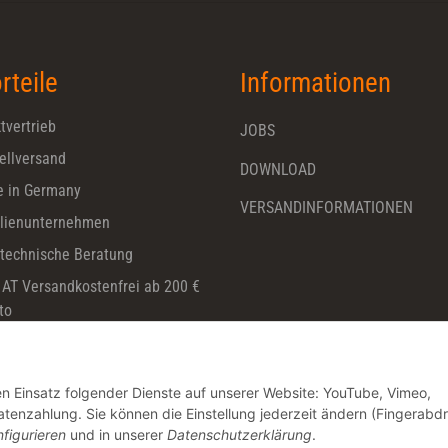
rteile
Informationen
tvertrieb
JOBS
ellversand
DOWNLOAD
 in Germany
VERSANDINFORMATIONEN
lienunternehmen
technische Beratung
 AT Versandkostenfrei ab 200 €
to
den Einsatz folgender Dienste auf unserer Website: YouTube, Vimeo,
nzahlung. Sie können die Einstellung jederzeit ändern (Fingerabd
figurieren
und in unserer
Datenschutzerklärung
.
* Alle Preise zzgl. gesetzlicher USt., zzgl.
Versand