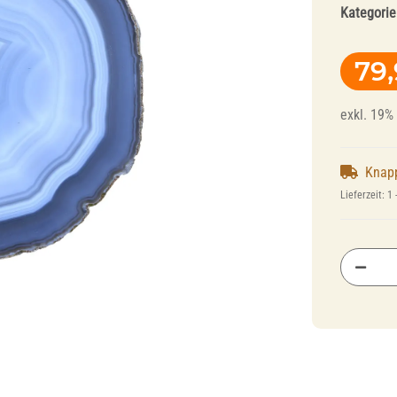
Kategorie
79
exkl. 19% 
Knap
Fräser und
Polierer für
Lieferzeit:
1 
Polierer für
Dentallegierungen
Schienentechnik