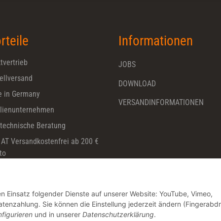
rteile
Informationen
tvertrieb
JOBS
ellversand
DOWNLOAD
 in Germany
VERSANDINFORMATIONEN
lienunternehmen
technische Beratung
 AT Versandkostenfrei ab 200 €
to
den Einsatz folgender Dienste auf unserer Website: YouTube, Vimeo,
nzahlung. Sie können die Einstellung jederzeit ändern (Fingerabd
figurieren
und in unserer
Datenschutzerklärung
.
* Alle Preise zzgl. gesetzlicher USt., zzgl.
Versand