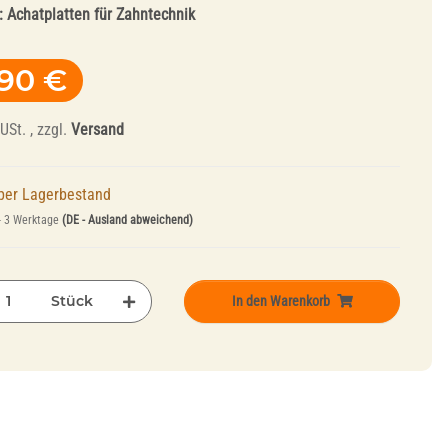
:
Achatplatten für Zahntechnik
,90 €
USt. , zzgl.
Versand
per Lagerbestand
Abrichtwerkzeuge
- 3 Werktage
(DE - Ausland abweichend)
und Mandrelle
Stück
In den Warenkorb