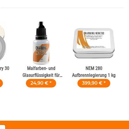
ry 30
Malfarben- und
NEM 280
Glasurflüssigkeit für
Aufbrennlegierung 1 kg
Keramik und Zirkon 20
24,90 €
*
399,90 €
*
ml