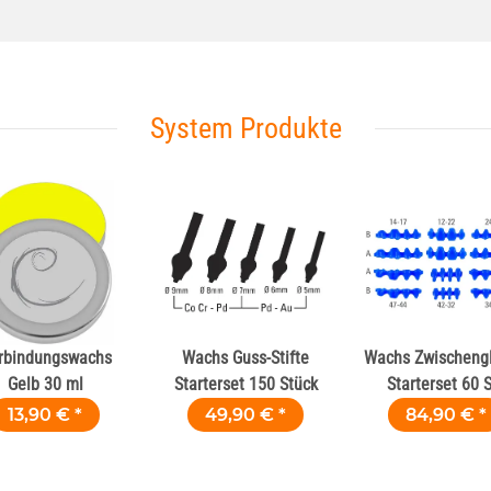
System Produkte
rbindungswachs
Wachs Guss-Stifte
Wachs Zwischengl
Gelb 30 ml
Starterset 150 Stück
Starterset 60 
13,90 €
*
49,90 €
*
84,90 €
*