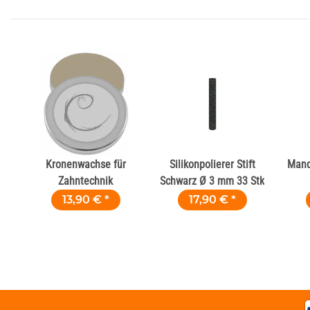
Kronenwachse für
Silikonpolierer Stift
Mandr
Zahntechnik
Schwarz Ø 3 mm 33 Stk
13,90 €
*
17,90 €
*