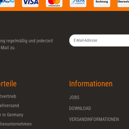
ung
regelmäßig und jederzeit
-Mail zu.
Newsletter Abonnieren
rteile
Informationen
tvertrieb
JOBS
ellversand
DOWNLOAD
 in Germany
VERSANDINFORMATIONEN
lienunternehmen