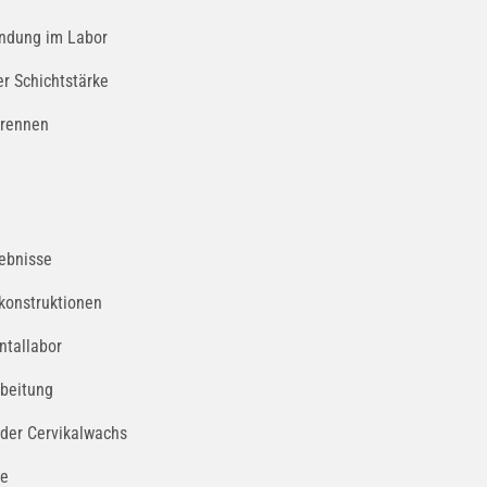
endung im Labor
r Schichtstärke
brennen
gebnisse
konstruktionen
ntallabor
rbeitung
oder Cervikalwachs
se