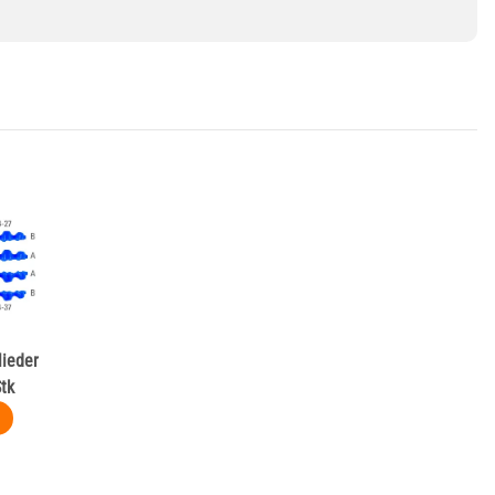
ieder
Stk