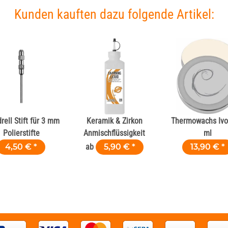
Kunden kauften dazu folgende Artikel:
ell Stift für 3 mm
Keramik & Zirkon
Thermowachs Ivo
Polierstifte
Anmischflüssigkeit
ml
4,50 €
*
ab
5,90 €
*
13,90 €
*