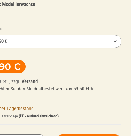
:
Modellierwachse
be
90 €
0 €
Abrichtwerkzeuge
,90 €
90 €
und Mandrelle
USt. , zzgl.
Versand
chten Sie den Mindestbestellwert von 59.50 EUR.
per Lagerbestand
- 3 Werktage
(DE - Ausland abweichend)