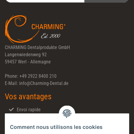
Newsletter S'INSCRIRE
CHARMING Dentalprodukte GmbH
Langenwiedenweg 92
59457 Werl - Allemagne
Phone: +49 2922 8400 210
E-Mail: info@Charming-Dental.de
Vos avantages
Envoi rapide
Ventes directes
Comment nous utilisons les cookies
Made in Germany