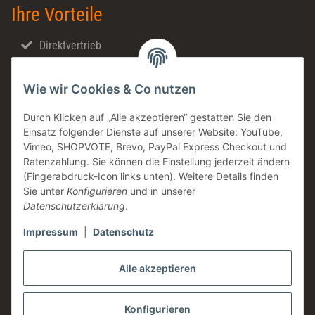
Ihre Vorteile
Direktvertrieb
Schnellversand
Wie wir Cookies & Co nutzen
Made in Germany
Familienunternehmen
Durch Klicken auf „Alle akzeptieren“ gestatten Sie den
Einsatz folgender Dienste auf unserer Website: YouTube,
Zahntechnische Beratung
Vimeo, SHOPVOTE, Brevo, PayPal Express Checkout und
DE & AT Versandkostenfrei ab 200 € / netto
Ratenzahlung. Sie können die Einstellung jederzeit ändern
(Fingerabdruck-Icon links unten). Weitere Details finden
Informationen
Sie unter
Konfigurieren
und in unserer
Datenschutzerklärung
.
Impressum
|
Datenschutz
Rechtliches
Alle akzeptieren
Konfigurieren