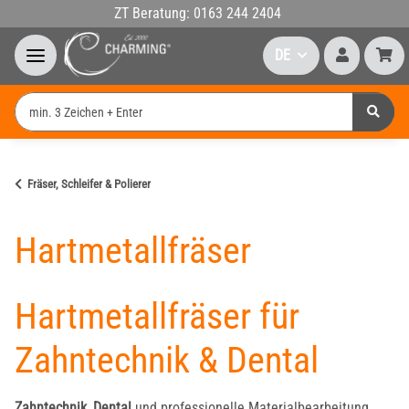
ZT Beratung: 0163 244 2404
DE
Fräser, Schleifer & Polierer
Hartmetallfräser
Hartmetallfräser für
Zahntechnik & Dental
Zahntechnik
,
Dental
und professionelle Materialbearbeitung