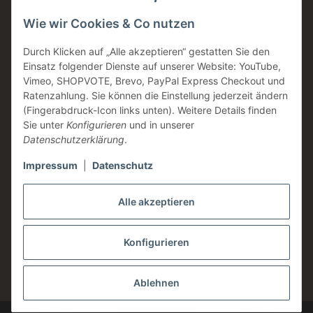
Schnellversand
Wie wir Cookies & Co nutzen
Made in Germany
Familienunternehmen
Durch Klicken auf „Alle akzeptieren“ gestatten Sie den
Einsatz folgender Dienste auf unserer Website: YouTube,
Zahntechnische Beratung
Vimeo, SHOPVOTE, Brevo, PayPal Express Checkout und
DE & AT Versandkostenfrei ab 200 € / netto
Ratenzahlung. Sie können die Einstellung jederzeit ändern
(Fingerabdruck-Icon links unten). Weitere Details finden
Informationen
Sie unter
Konfigurieren
und in unserer
Datenschutzerklärung
.
Impressum
|
Datenschutz
Rechtliches
Alle akzeptieren
Konfigurieren
* Alle Preise zzgl. gesetzlicher USt., zzgl.
Versand
Ablehnen