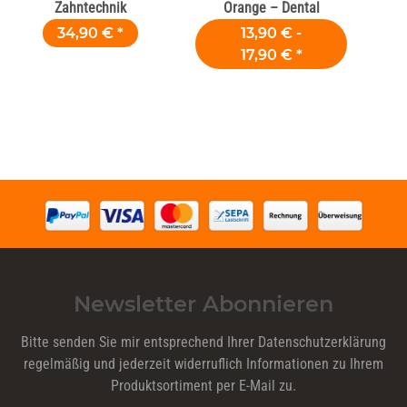
Zahntechnik
Orange – Dental
34,90 €
*
13,90 € -
17,90 €
*
Newsletter Abonnieren
Bitte senden Sie mir entsprechend Ihrer
Datenschutzerklärung
regelmäßig und jederzeit widerruflich Informationen zu Ihrem
Produktsortiment per E-Mail zu.