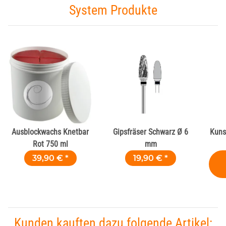
System Produkte
Ausblockwachs Knetbar
Gipsfräser Schwarz Ø 6
Kuns
Rot 750 ml
mm
39,90 €
*
19,90 €
*
Kunden kauften dazu folgende Artikel: