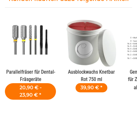
Parallelfräser für Dental-
Ausblockwachs Knetbar
Gen
Fräsgeräte
Rot 750 ml
für 
20,90 € -
39,90 €
*
a
23,90 €
*