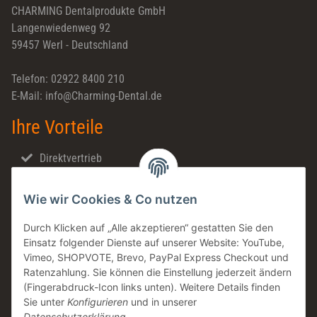
CHARMING Dentalprodukte GmbH
Langenwiedenweg 92
59457 Werl - Deutschland
Telefon: 02922 8400 210
E-Mail: info@Charming-Dental.de
Ihre Vorteile
Direktvertrieb
Schnellversand
Wie wir Cookies & Co nutzen
Made in Germany
Familienunternehmen
Durch Klicken auf „Alle akzeptieren“ gestatten Sie den
Einsatz folgender Dienste auf unserer Website: YouTube,
Zahntechnische Beratung
Vimeo, SHOPVOTE, Brevo, PayPal Express Checkout und
DE & AT Versandkostenfrei ab 200 € / netto
Ratenzahlung. Sie können die Einstellung jederzeit ändern
(Fingerabdruck-Icon links unten). Weitere Details finden
Informationen
Sie unter
Konfigurieren
und in unserer
Datenschutzerklärung
.