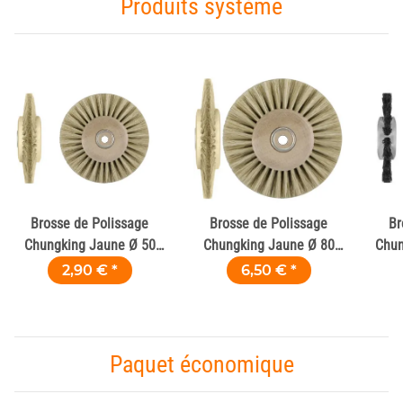
Produits système
Brosse de Polissage
Brosse de Polissage
Br
Chungking Jaune Ø 50
Chungking Jaune Ø 80
Chun
mm Noyau Bois pour
mm Noyau Bois pour
2,90 €
*
6,50 €
*
Plastiques
Plastiques
Paquet économique