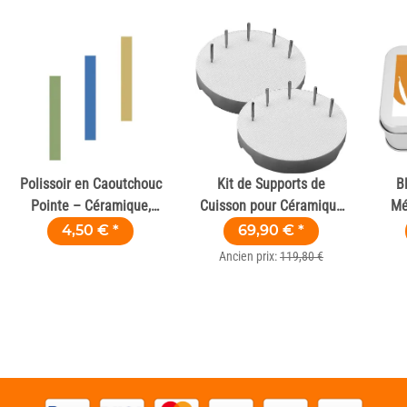
Polissoir en Caoutchouc
Kit de Supports de
B
Pointe – Céramique,
Cuisson pour Céramique
Mé
Zircone et Composite
& Zircone – Offre 1+1
4,50 €
*
69,90 €
*
Ancien prix:
119,80 €