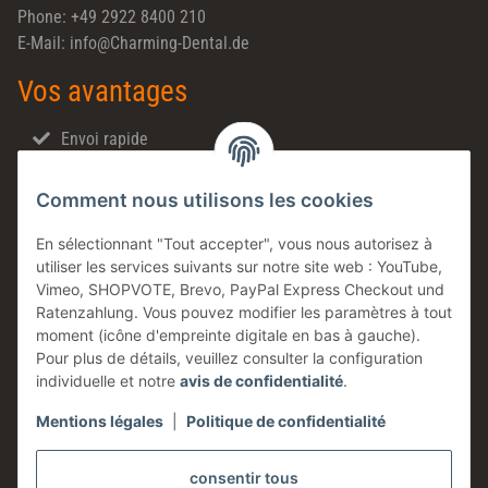
Phone: +49 2922 8400 210
E-Mail: info@Charming-Dental.de
Vos avantages
Envoi rapide
Ventes directes
Comment nous utilisons les cookies
Made in Germany
Produits en stock
En sélectionnant "Tout accepter", vous nous autorisez à
utiliser les services suivants sur notre site web : YouTube,
Entreprise familiale
Vimeo, SHOPVOTE, Brevo, PayPal Express Checkout und
Conseils technique
Ratenzahlung. Vous pouvez modifier les paramètres à tout
moment (icône d'empreinte digitale en bas à gauche).
Information
Pour plus de détails, veuillez consulter la configuration
individuelle et notre
avis de confidentialité
.
Mentions légales
|
Politique de confidentialité
Légales
consentir tous