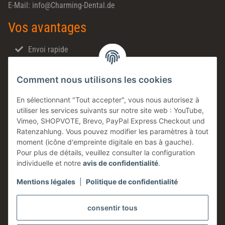
E-Mail: info@Charming-Dental.de
Vos avantages
Envoi rapide
Ventes directes
Comment nous utilisons les cookies
Made in Germany
Produits en stock
En sélectionnant "Tout accepter", vous nous autorisez à
utiliser les services suivants sur notre site web : YouTube,
Entreprise familiale
Vimeo, SHOPVOTE, Brevo, PayPal Express Checkout und
Conseils technique
Ratenzahlung. Vous pouvez modifier les paramètres à tout
moment (icône d'empreinte digitale en bas à gauche).
Information
Pour plus de détails, veuillez consulter la configuration
individuelle et notre
avis de confidentialité
.
Mentions légales
|
Politique de confidentialité
Légales
consentir tous