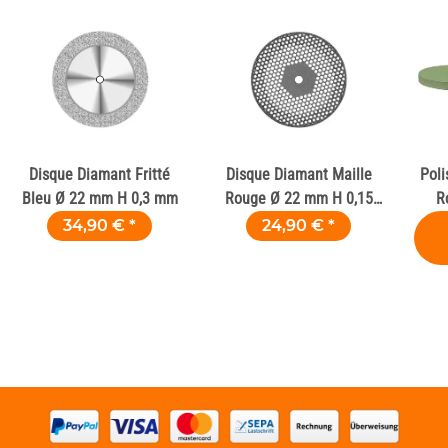
Disque Diamant Fritté
Disque Diamant Maille
Poli
Bleu Ø 22 mm H 0,3 mm
Rouge Ø 22 mm H 0,15
R
mm
Zi
34,90 €
*
24,90 €
*