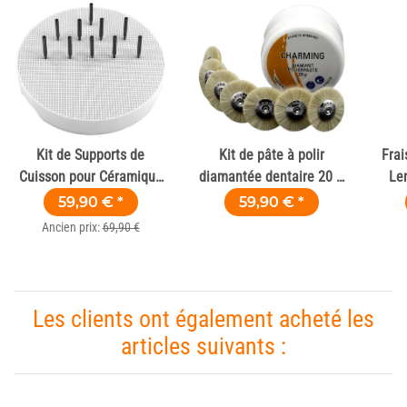
Kit de Supports de
Kit de pâte à polir
Frai
Cuisson pour Céramique
diamantée dentaire 20 g
Len
& Zircone
avec 7 brossettes en
59,90 €
*
59,90 €
*
poils de chèvre
Ancien prix:
69,90 €
Les clients ont également acheté les
articles suivants :