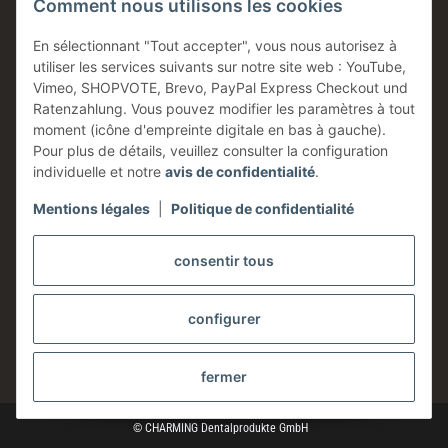
Comment nous utilisons les cookies
Made in Germany
Produits en stock
En sélectionnant "Tout accepter", vous nous autorisez à
utiliser les services suivants sur notre site web : YouTube,
Entreprise familiale
Vimeo, SHOPVOTE, Brevo, PayPal Express Checkout und
Conseils technique
Ratenzahlung. Vous pouvez modifier les paramètres à tout
moment (icône d'empreinte digitale en bas à gauche).
Information
Pour plus de détails, veuillez consulter la configuration
individuelle et notre
avis de confidentialité
.
Mentions légales
|
Politique de confidentialité
Légales
consentir tous
configurer
* Tous les prix sont indiqués hors taxes,
frais d'expédition
exclus.
fermer
© CHARMING Dentalprodukte GmbH