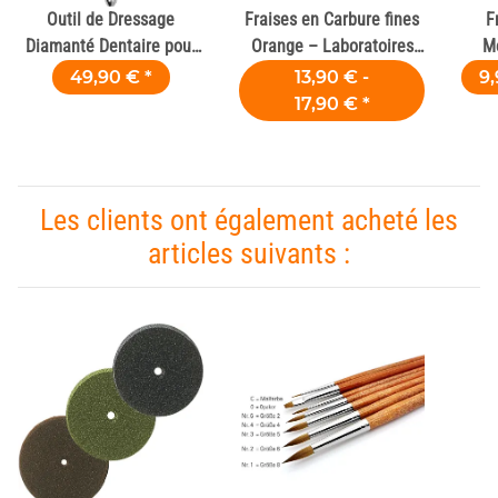
Outil de Dressage
Fraises en Carbure fines
F
Diamanté Dentaire pour
Orange – Laboratoires
M
Polissoirs en Caoutchouc
Dentaires
Lab
49,90 €
*
13,90 € -
9,
et Silicone
17,90 €
*
Les clients ont également acheté les
articles suivants :