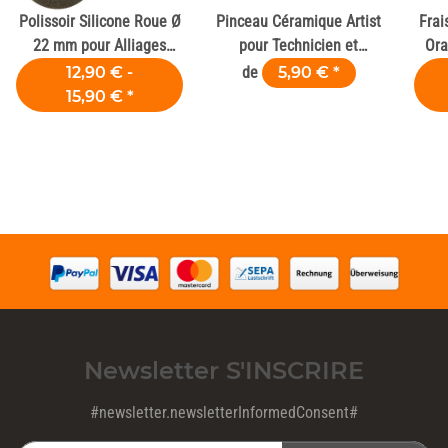
Polissoir Silicone Roue Ø
Pinceau Céramique Artist
Frai
22 mm pour Alliages
pour Technicien et
Ora
Dentaires
Laboratoire Dentaire
12,90 € -
de
5,90 €
*
15,90 €
*
Newsletter S'INSCRIRE
#newsletter.newsletterInformedConsent#