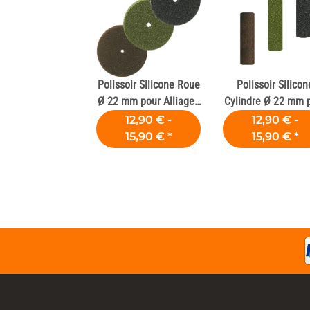
Polissoir Silicone Roue
Polissoir Silicon
Ø 22 mm pour Alliages
Cylindre Ø 22 mm 
Dentaires
Alliages Dentair
12,90 € -
12,90 € -
15,90 €
*
15,90 €
*