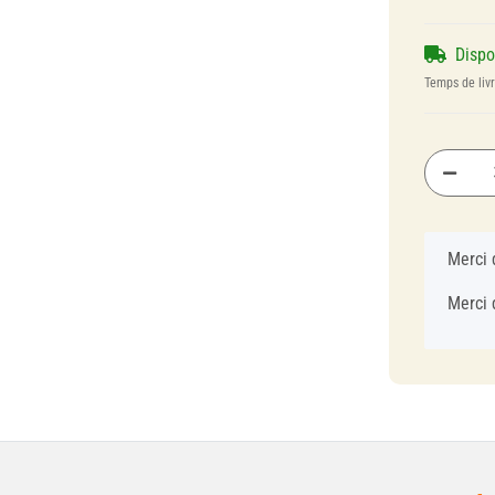
Disp
Temps de liv
x
Merci 
Merci 