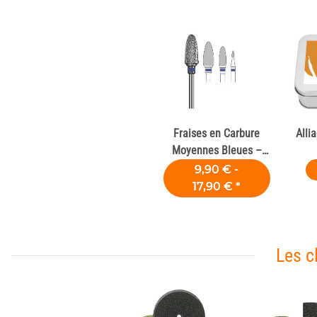
Fraises en Carbure
Alli
Moyennes Bleues –
Laboratoires Dentaires
9,90 € -
17,90 €
*
Les c