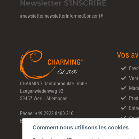
Newsletter S'INSCRIRE
#newsletter.newsletterInformedConsent#
Vos av
Envo
Vent
CHARMING Dentalprodukte GmbH
Made
Langenwiedenweg 92
Prod
59457 Werl - Allemagne
Entre
Phone: +49 2922 8400 210
Cons
E-Mail: info@Charming-Dental.de
Comment nous utilisons les cookies