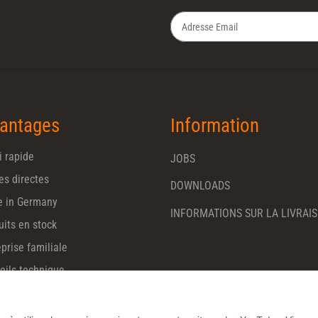
Newsletter S'INSCRIRE
antages
Information
i rapide
JOBS
es directes
DOWNLOADS
 in Germany
INFORMATIONS SUR LA LIVRAI
uits en stock
prise familiale
eils technique