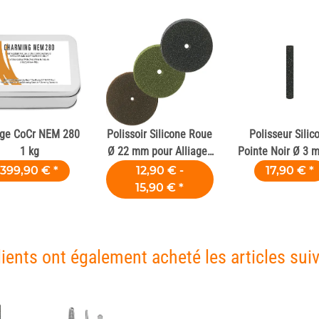
age CoCr NEM 280
Polissoir Silicone Roue
Polisseur Silic
1 kg
Ø 22 mm pour Alliages
Pointe Noir Ø 3 
Dentaires
pce
399,90 €
*
12,90 € -
17,90 €
*
15,90 €
*
lients ont également acheté les articles suiv