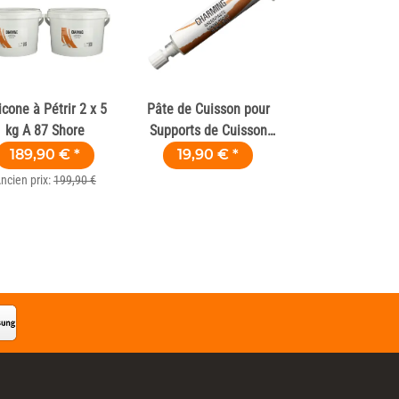
icone à Pétrir 2 x 5
Pâte de Cuisson pour
kg A 87 Shore
Supports de Cuisson
12 g – Laine de
189,90 €
*
19,90 €
*
Cuisson Liquide
ncien prix:
199,90 €