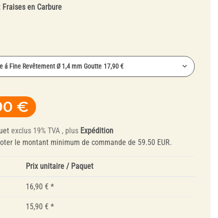
:
Fraises en Carbure
Zircone
e á Fine Revêtement Ø 1,4 mm Goutte
17,90 €
 á Fine Revêtement Ø 4 mm Conique
25,90 €
90 €
 á Fine Revêtement Ø 4 mm Ronde
25,90 €
Outils de
 á Fine Revêtement Ø 2,3 mm Flamme
17,90 €
Dressage et
uet
exclus 19% TVA , plus
Expédition
 á Fine Revêtement Ø 1,4 mm Goutte
17,90 €
Mandrins
noter le montant minimum de commande de 59.50 EUR.
Prix unitaire / Paquet
16,90 €
*
15,90 €
*