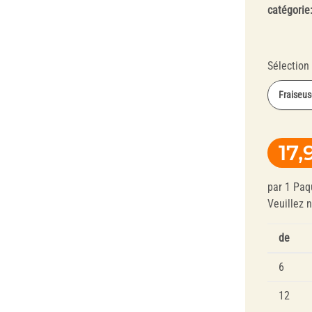
catégorie
Composite
Sélection
Fraiseus
Fraiseuse
17,
Fraiseuse
Technique des
Polissoirs pour
Fraiseuse
Gouttiéres
Alliages
par 1 Paq
Fraiseuse
Dentaires
Veuillez 
de
6
12