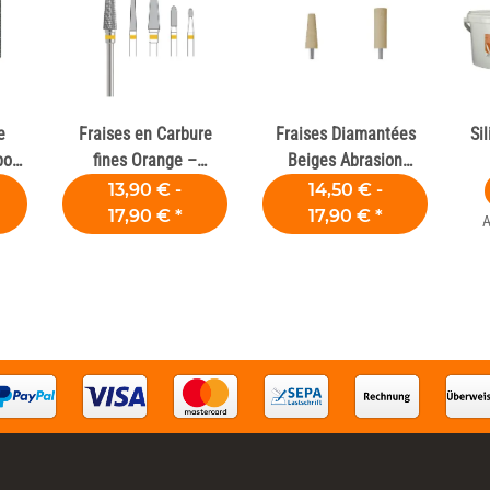
e
Fraises en Carbure
Fraises Diamantées
Sil
pour
fines Orange –
Beiges Abrasion
es
Laboratoires Dentaires
Moyenne
13,90 € -
14,50 € -
17,90 €
*
17,90 €
*
A