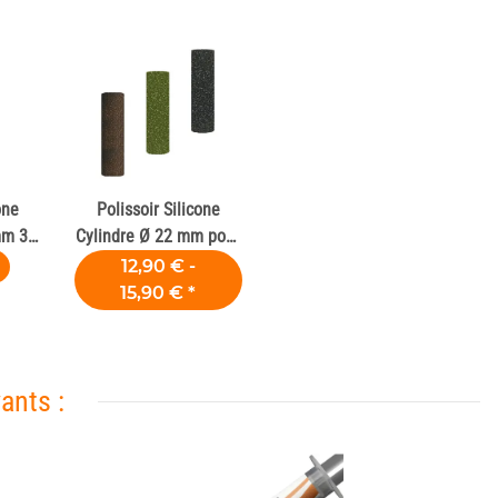
one
Polissoir Silicone
mm 33
Cylindre Ø 22 mm pour
Alliages Dentaires
12,90 € -
15,90 €
*
ants :