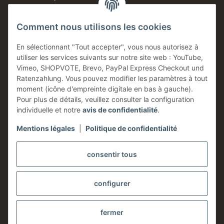
Ventes directes
Comment nous utilisons les cookies
Made in Germany
Produits en stock
En sélectionnant "Tout accepter", vous nous autorisez à
utiliser les services suivants sur notre site web : YouTube,
Entreprise familiale
Vimeo, SHOPVOTE, Brevo, PayPal Express Checkout und
Conseils technique
Ratenzahlung. Vous pouvez modifier les paramètres à tout
moment (icône d'empreinte digitale en bas à gauche).
Information
Pour plus de détails, veuillez consulter la configuration
individuelle et notre
avis de confidentialité
.
Mentions légales
|
Politique de confidentialité
Légales
consentir tous
configurer
* Tous les prix sont indiqués hors taxes,
frais d'expédition
exclus.
fermer