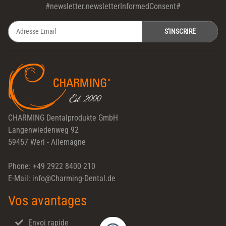
#newsletter.newsletterInformedConsent#
S'INSCRIRE
Newsletter S'INSCRIRE
CHARMING Dentalprodukte GmbH
Langenwiedenweg 92
59457 Werl - Allemagne
Phone: +49 2922 8400 210
E-Mail: info@Charming-Dental.de
Vos avantages
Envoi rapide