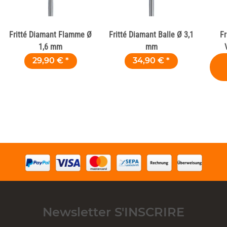
Fritté Diamant Flamme Ø
Fritté Diamant Balle Ø 3,1
Fr
1,6 mm
mm
29,90 €
*
34,90 €
*
Newsletter S'INSCRIRE