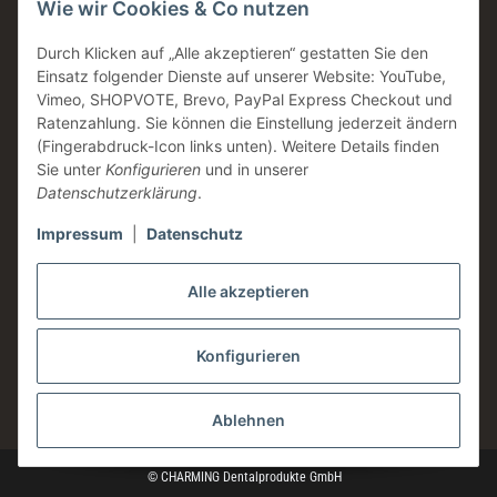
Wie wir Cookies & Co nutzen
Made in Germany
Familienunternehmen
Durch Klicken auf „Alle akzeptieren“ gestatten Sie den
Einsatz folgender Dienste auf unserer Website: YouTube,
Zahntechnische Beratung
Vimeo, SHOPVOTE, Brevo, PayPal Express Checkout und
DE & AT Versandkostenfrei ab 200 € / netto
Ratenzahlung. Sie können die Einstellung jederzeit ändern
(Fingerabdruck-Icon links unten). Weitere Details finden
Informationen
Sie unter
Konfigurieren
und in unserer
Datenschutzerklärung
.
Impressum
|
Datenschutz
Rechtliches
Alle akzeptieren
Konfigurieren
* Alle Preise zzgl. gesetzlicher USt., zzgl.
Versand
Ablehnen
© CHARMING Dentalprodukte GmbH