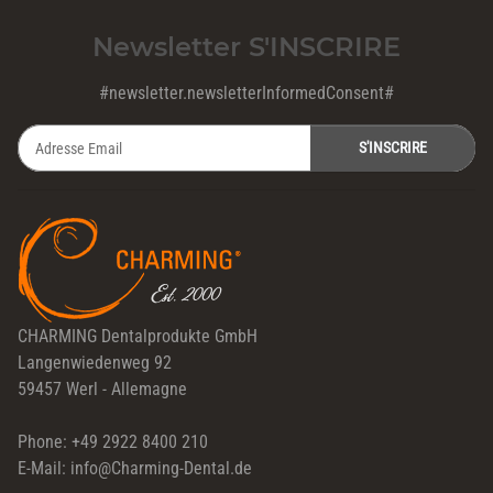
Newsletter S'INSCRIRE
#newsletter.newsletterInformedConsent#
S'INSCRIRE
Newsletter S'INSCRIRE
CHARMING Dentalprodukte GmbH
Langenwiedenweg 92
59457 Werl - Allemagne
Phone: +49 2922 8400 210
E-Mail: info@Charming-Dental.de