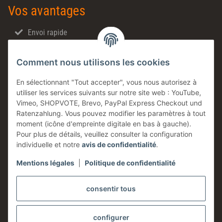
Vos avantages
Envoi rapide
Ventes directes
Comment nous utilisons les cookies
Made in Germany
Produits en stock
En sélectionnant "Tout accepter", vous nous autorisez à
utiliser les services suivants sur notre site web : YouTube,
Entreprise familiale
Vimeo, SHOPVOTE, Brevo, PayPal Express Checkout und
Conseils technique
Ratenzahlung. Vous pouvez modifier les paramètres à tout
moment (icône d'empreinte digitale en bas à gauche).
Information
Pour plus de détails, veuillez consulter la configuration
individuelle et notre
avis de confidentialité
.
Mentions légales
|
Politique de confidentialité
Légales
consentir tous
configurer