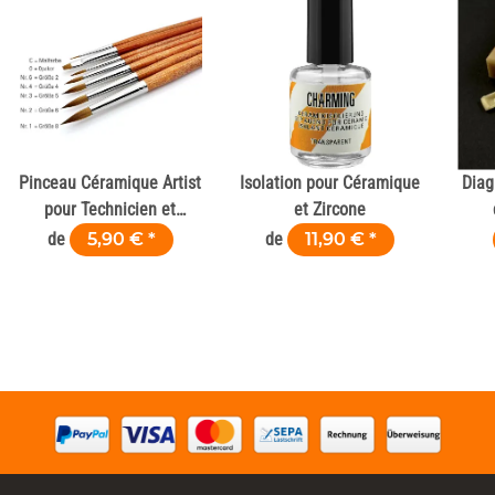
Pinceau Céramique Artist
Isolation pour Céramique
Diag
pour Technicien et
et Zircone
Laboratoire Dentaire
de
5,90 €
*
de
11,90 €
*