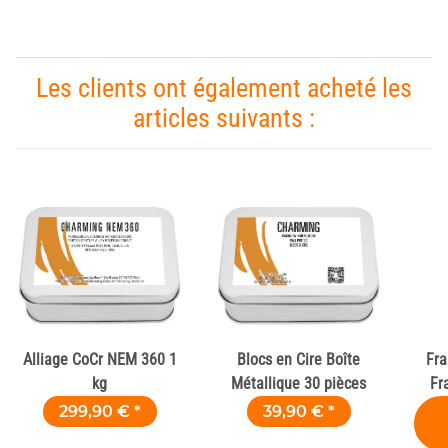
Les clients ont également acheté les
articles suivants :
Alliage CoCr NEM 360 1
Blocs en Cire Boîte
Fra
kg
Métallique 30 pièces
Fr
299,90 €
*
39,90 €
*