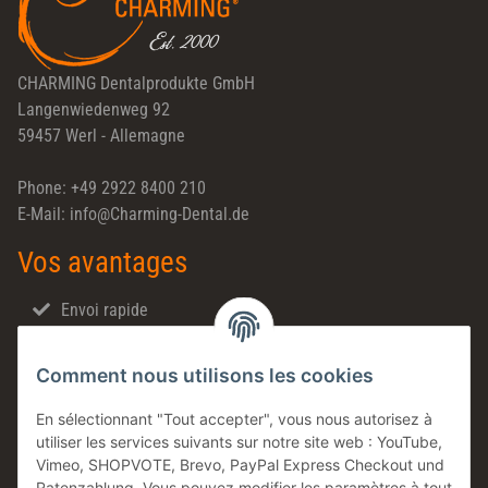
CHARMING Dentalprodukte GmbH
Langenwiedenweg 92
59457 Werl - Allemagne
Phone: +49 2922 8400 210
E-Mail: info@Charming-Dental.de
Vos avantages
Envoi rapide
Ventes directes
Comment nous utilisons les cookies
Made in Germany
Produits en stock
En sélectionnant "Tout accepter", vous nous autorisez à
utiliser les services suivants sur notre site web : YouTube,
Entreprise familiale
Vimeo, SHOPVOTE, Brevo, PayPal Express Checkout und
Conseils technique
Ratenzahlung. Vous pouvez modifier les paramètres à tout