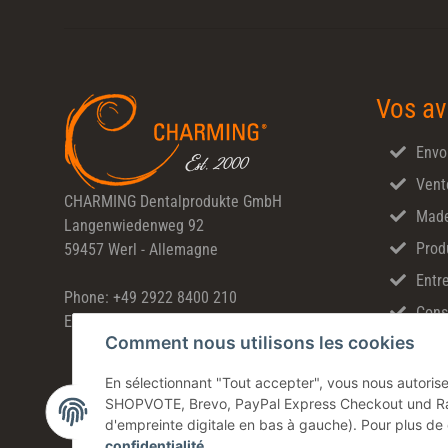
Vos av
Envo
Vent
CHARMING Dentalprodukte GmbH
Made
Langenwiedenweg 92
Prod
59457 Werl - Allemagne
Entre
Phone: +49 2922 8400 210
Cons
E-Mail: info@Charming-Dental.de
Comment nous utilisons les cookies
En sélectionnant "Tout accepter", vous nous autorisez
SHOPVOTE, Brevo, PayPal Express Checkout und Rat
d'empreinte digitale en bas à gauche). Pour plus de dé
confidentialité
.