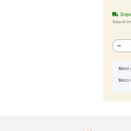
Disp
Temps de liv
x
Merci 
Merci 