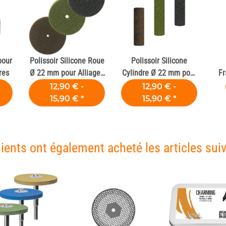
pour
Polissoir Silicone Roue
Polissoir Silicone
res
Ø 22 mm pour Alliages
Cylindre Ø 22 mm pour
Fr
Dentaires
Alliages Dentaires
12,90 € -
12,90 € -
15,90 €
*
15,90 €
*
lients ont également acheté les articles suiv