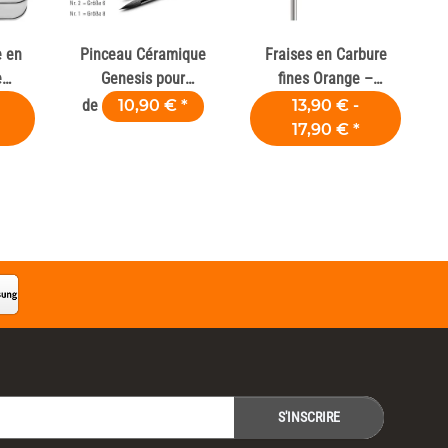
e en
Pinceau Céramique
Fraises en Carbure
e
Genesis pour
fines Orange –
Technicien et
Laboratoires Dentaires
de
10,90 €
*
13,90 € -
Laboratoire Dentaire
17,90 €
*
S'INSCRIRE