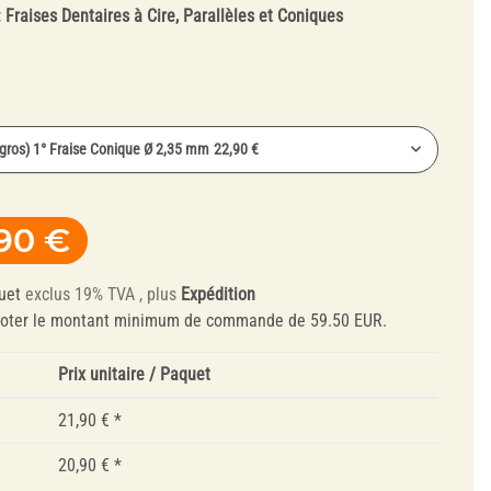
:
Fraises Dentaires à Cire, Parallèles et Coniques
Zircone
gros) 1° Fraise Conique Ø 2,35 mm
22,90 €
ros) 1° Fraise Conique Ø 2,35 mm
22,90 €
90 €
n) 1° Fraise Conique Ø 2,35 mm
22,90 €
Outils de
s) 1° Fraise Conique Ø 2,35 mm
23,90 €
Dressage et
uet
exclus 19% TVA , plus
Expédition
s) 2° Fraise Conique Ø 2,35 mm
23,90 €
Mandrins
noter le montant minimum de commande de 59.50 EUR.
Prix unitaire / Paquet
21,90 €
*
20,90 €
*