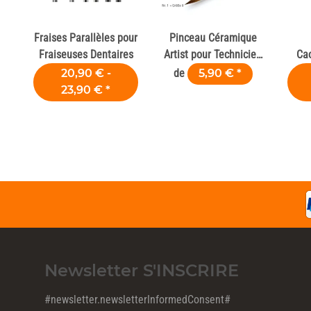
Fraises Parallèles pour
Pinceau Céramique
Fraiseuses Dentaires
Artist pour Technicien
Ca
et Laboratoire Dentaire
Céra
20,90 € -
de
5,90 €
*
23,90 €
*
Newsletter S'INSCRIRE
#newsletter.newsletterInformedConsent#