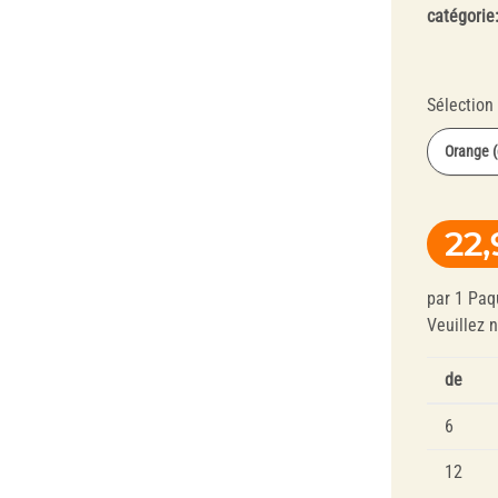
catégorie
Composite
Sélection
Orange (
Orange (g
22,
Jaune (fi
Technique des
Polissoirs pour
Noir (gro
Gouttiéres
Alliages
par 1 Paq
Noir (gro
Dentaires
Veuillez 
de
6
12