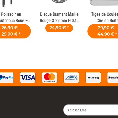
Polissoir en
Disque Diamant Maille
Tiges de Coulé
outchouc Roue –
Rouge Ø 22 mm H 0,15
Cire en Boît
mique, Zircone et
mm
Métallique
26,90 € -
24,90 €
*
29,90 € -
Composite
29,90 €
*
44,90 €
*