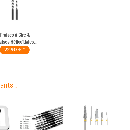
Fraises à Cire &
aises Hélicoïdales
pour Fraiseuses
22,90 €
*
Dentaires
ants :