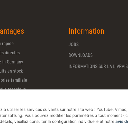
Newsletter S'INSCRIRE
antages
Information
i rapide
JOBS
es directes
DOWNLOADS
 in Germany
INFORMATIONS SUR LA LIVRAI
uits en stock
prise familiale
eils technique
 à utiliser les services suivants sur notre site web : YouTube, Vimeo,
enzahlung. Vous pouvez modifier les paramètres à tout moment (i
tails, veuillez consulter la configuration individuelle et notre
avis d