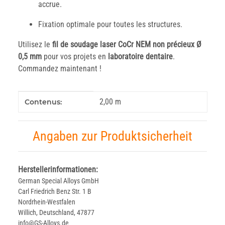
accrue.
Fixation optimale pour toutes les structures.
Utilisez le
fil de soudage laser CoCr NEM non précieux Ø
0,5 mm
pour vos projets en
laboratoire dentaire
.
Commandez maintenant !
#productDetails.itemInformation#
#productDetails.itemValue#
2,00 m
Contenus:
Angaben zur Produktsicherheit
Herstellerinformationen:
German Special Alloys GmbH
Carl Friedrich Benz Str. 1 B
Nordrhein-Westfalen
Willich, Deutschland, 47877
info@GS-Alloys.de