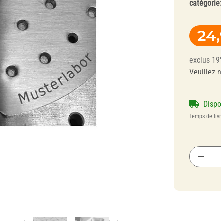
catégorie
Composite
24
exclus 19
Veuillez 
Disp
Technique des
Polissoirs pour
Temps de liv
Gouttiéres
Alliages
Dentaires