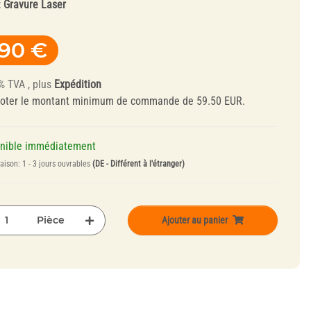
:
Gravure Laser
Zircone
,90 €
% TVA , plus
Expédition
noter le montant minimum de commande de 59.50 EUR.
onible immédiatement
Outils de
raison:
1 - 3 jours ouvrables
(DE - Différent à l'étranger)
Dressage et
Mandrins
Pièce
Ajouter au panier