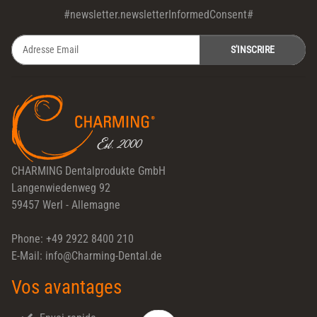
#newsletter.newsletterInformedConsent#
S'INSCRIRE
Newsletter S'INSCRIRE
CHARMING Dentalprodukte GmbH
Langenwiedenweg 92
59457 Werl - Allemagne
Phone: +49 2922 8400 210
E-Mail: info@Charming-Dental.de
Vos avantages