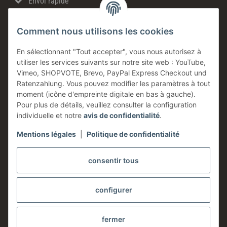
Envoi rapide
Ventes directes
Comment nous utilisons les cookies
Made in Germany
Produits en stock
En sélectionnant "Tout accepter", vous nous autorisez à
utiliser les services suivants sur notre site web : YouTube,
Entreprise familiale
Vimeo, SHOPVOTE, Brevo, PayPal Express Checkout und
Conseils technique
Ratenzahlung. Vous pouvez modifier les paramètres à tout
moment (icône d'empreinte digitale en bas à gauche).
Information
Pour plus de détails, veuillez consulter la configuration
individuelle et notre
avis de confidentialité
.
Mentions légales
|
Politique de confidentialité
Légales
consentir tous
configurer
* Tous les prix sont indiqués hors taxes,
frais d'expédition
exclus.
fermer