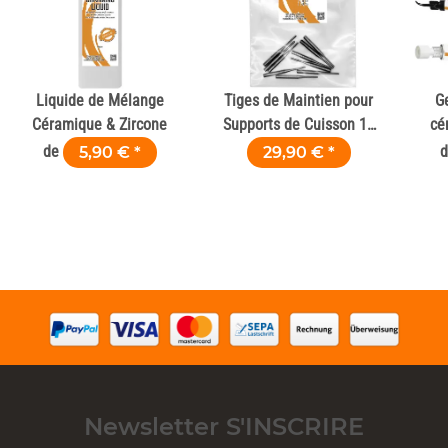
Liquide de Mélange
Tiges de Maintien pour
Ge
Céramique & Zircone
Supports de Cuisson 10
cé
pce
de
5,90 €
*
29,90 €
*
Newsletter S'INSCRIRE