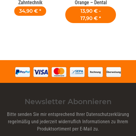
Zahntechnik
Orange – Dental
34,90 €
*
13,90 € -
17,90 €
*
Newsletter Abonnieren
Bitte senden Sie mir entsprechend Ihrer
Datenschutzerklärung
regelmäßig und jederzeit widerruflich Informationen zu Ihrem
Produktsortiment per E-Mail zu.