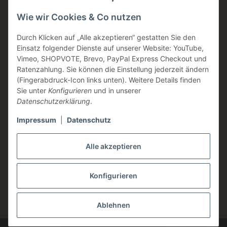
Schnellversand
Wie wir Cookies & Co nutzen
Made in Germany
Familienunternehmen
Durch Klicken auf „Alle akzeptieren“ gestatten Sie den
Einsatz folgender Dienste auf unserer Website: YouTube,
Zahntechnische Beratung
Vimeo, SHOPVOTE, Brevo, PayPal Express Checkout und
DE & AT Versandkostenfrei ab 200 € / netto
Ratenzahlung. Sie können die Einstellung jederzeit ändern
(Fingerabdruck-Icon links unten). Weitere Details finden
Informationen
Sie unter
Konfigurieren
und in unserer
Datenschutzerklärung
.
Impressum
|
Datenschutz
Rechtliches
Alle akzeptieren
Konfigurieren
* Alle Preise zzgl. gesetzlicher USt., zzgl.
Versand
Ablehnen