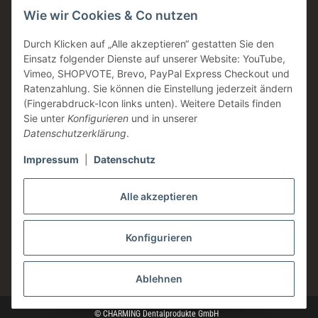
Wie wir Cookies & Co nutzen
Made in Germany
Familienunternehmen
Durch Klicken auf „Alle akzeptieren“ gestatten Sie den
Einsatz folgender Dienste auf unserer Website: YouTube,
Zahntechnische Beratung
Vimeo, SHOPVOTE, Brevo, PayPal Express Checkout und
DE & AT Versandkostenfrei ab 200 € / netto
Ratenzahlung. Sie können die Einstellung jederzeit ändern
(Fingerabdruck-Icon links unten). Weitere Details finden
Informationen
Sie unter
Konfigurieren
und in unserer
Datenschutzerklärung
.
Impressum
|
Datenschutz
Rechtliches
Alle akzeptieren
Konfigurieren
* Alle Preise zzgl. gesetzlicher USt., zzgl.
Versand
Ablehnen
© CHARMING Dentalprodukte GmbH