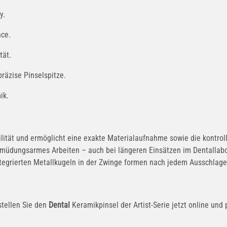
y.
nce.
tät.
räzise Pinselspitze.
ik.
lität und ermöglicht eine exakte Materialaufnahme sowie die kontroll
rmüdungsarmes Arbeiten – auch bei längeren Einsätzen im Dentallabor
egrierten Metallkugeln in der Zwinge formen nach jedem Ausschlagen z
stellen Sie den
Dental
Keramikpinsel der Artist-Serie jetzt online und