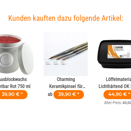
Kunden kauften dazu folgende Artikel:
Ausblockwachs
Charming
Löffelmateria
tbar Rot 750 ml
Keramikpinsel für
Lichthärtend OK
Zahntechnik & Dental
50 Stk
39,90 €
*
ab
39,90 €
*
44,90 €
*
Alter Preis:
49,90