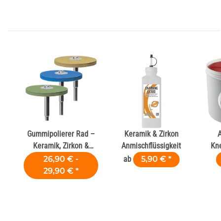
Gummipolierer Rad –
Keramik & Zirkon
Keramik, Zirkon &
Anmischflüssigkeit
Kne
Komposit
26,90 € -
ab
5,90 €
*
29,90 €
*