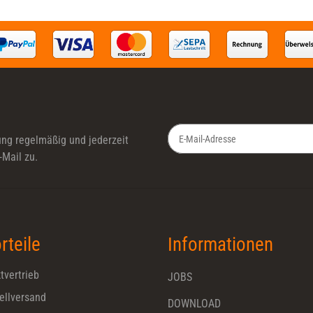
ung
regelmäßig und jederzeit
-Mail zu.
Newsletter Abonnieren
rteile
Informationen
tvertrieb
JOBS
ellversand
DOWNLOAD