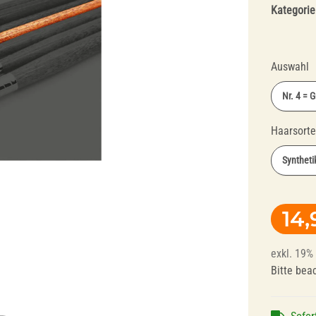
Kategorie
Auswahl
Nr. 4 = 
Haarsort
Fräser und
Polierer für
Syntheti
Polierer für
Dentallegierungen
Schienentechnik
14,
exkl. 19% 
Bitte bea