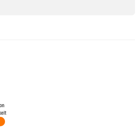
kon
eit