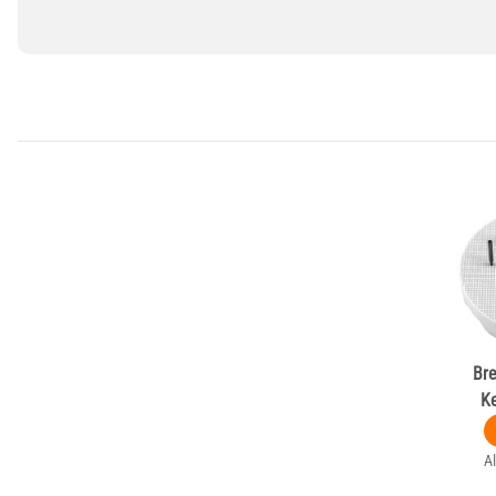
Bre
Ke
Al