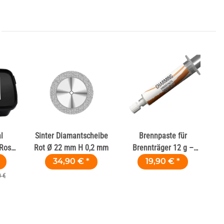
l
Sinter Diamantscheibe
Brennpaste für
 Rosa
Rot Ø 22 mm H 0,2 mm
Brennträger 12 g –
Flüssige Brennwatte
34,90 €
*
19,90 €
*
 €