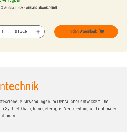
t verfügbar
- 3 Werktage
(DE - Ausland abweichend)
Stück
In den Warenkorb
hntechnik
rofessionelle Anwendungen im Dentallabor entwickelt. Die
em Synthetikhaar, handgefertigter Verarbeitung und optimaler
rationen.