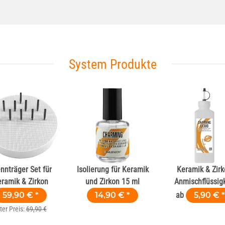
System Produkte
nnträger Set für
Isolierung für Keramik
Keramik & Zir
ramik & Zirkon
und Zirkon 15 ml
Anmischflüssigk
59,90 €
*
14,90 €
*
ab
5,90 €
*
ter Preis:
69,90 €