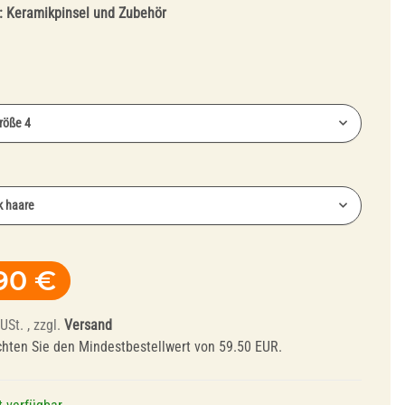
:
Keramikpinsel und Zubehör
Größe 4
e
Abrichtwerkzeuge
k haare
und Mandrelle
90 €
USt. , zzgl.
Versand
chten Sie den Mindestbestellwert von 59.50 EUR.