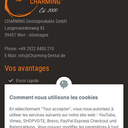
CHARMING Dentalprodukte GmbH
Langenwiedenweg 92
59457 Werl - Allemagne
Phone: +49 2922 8400 210
E-Mail: info@Charming-Dental.de
Vos avantages
Envoi rapide
Ventes directes
Comment nous utilisons les cookies
Made in Germany
Produits en stock
En sélectionnant "Tout accepter", vous nous autorisez à
utiliser les services suivants sur notre site web : YouTube,
Entreprise familiale
Vimeo, SHOPVOTE, Brevo, PayPal Express Checkout und
Conseils technique
Ratenzahlung. Vous pouvez modifier les paramètres à tout