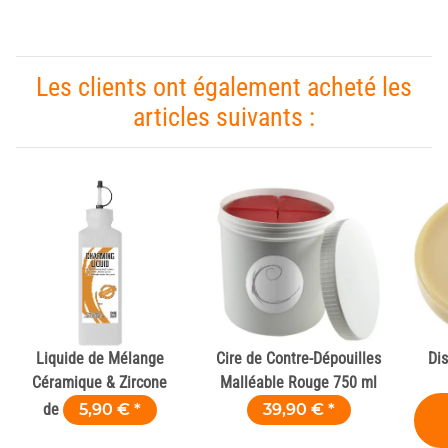
Les clients ont également acheté les
articles suivants :
Liquide de Mélange
Cire de Contre-Dépouilles
Di
Céramique & Zircone
Malléable Rouge 750 ml
de
5,90 €
*
39,90 €
*