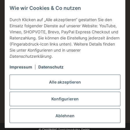
Wie wir Cookies & Co nutzen
Made in Germany
Familienunternehmen
Durch Klicken auf „Alle akzeptieren“ gestatten Sie den
Einsatz folgender Dienste auf unserer Website: YouTube,
Zahntechnische Beratung
Vimeo, SHOPVOTE, Brevo, PayPal Express Checkout und
DE & AT Versandkostenfrei ab 200 € / netto
Ratenzahlung. Sie können die Einstellung jederzeit ändern
(Fingerabdruck-Icon links unten). Weitere Details finden
Informationen
Sie unter
Konfigurieren
und in unserer
Datenschutzerklärung
.
Impressum
|
Datenschutz
Rechtliches
Alle akzeptieren
Konfigurieren
* Alle Preise zzgl. gesetzlicher USt., zzgl.
Versand
Ablehnen